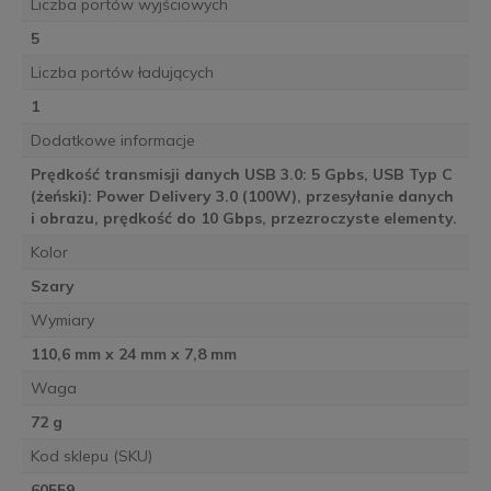
Liczba portów wyjściowych
5
Liczba portów ładujących
1
Dodatkowe informacje
Prędkość transmisji danych USB 3.0: 5 Gpbs, USB Typ C
(żeński): Power Delivery 3.0 (100W), przesyłanie danych
i obrazu, prędkość do 10 Gbps, przezroczyste elementy.
Kolor
Szary
Wymiary
110,6 mm x 24 mm x 7,8 mm
Waga
72 g
Kod sklepu (SKU)
60559