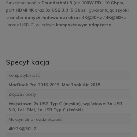
funkcjonalność o
Thunderbolt 3
(do
100W PD
i
10 Gbps
),
port
HDMI 4K
oraz
3x USB 3.0
(
5 Gbps
), gwarantując
szybki
transfer danych
,
ładowanie
i
obraz 4K@30Hz
/
4K@60Hz
(przez USB-C) w jednym
kompaktowym adapterze
.
Specyfikacja
Kompatybilność
MacBook Pro 2016-2019, MacBook Air 2018
Złącza / porty
Wejściowe: 2x USB Typ C (męskie), wyjściowe: 3x USB
3.0, 1x HDMI, 1x USB Typ C (żeński)
Maksymalna rozdzielczość
4K*2K@30HZ