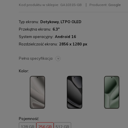
Kod produktu w sklepie:
GA10315-GB
Producent:
Google
Typ ekranu
Dotykowy, LTPO OLED
Przekątna ekranu
6.3"
System operacyjny
Android 16
Rozdzielczość ekranu
2856 x 1280 px
Pełna specyfikacja
Kolor:
Pojemność:
128 GB
256 GB
512 GB