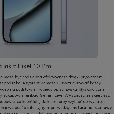
 jak z Pixel 10 Pro
łatwa może być codzienna efektywność dzięki prywatnemu,
est pod ręką. Asystent pomoże Ci zwizualizować każdy
 wideo na podstawie Twojego opisu. Zyskaj błyskawiczne
czy zakupów z
funkcją Gemini Live
. Wystarczy, że skierujesz
odpowie, co kupić lub jaki kolor farby wybrać do wystroju
gencji w sposób intuicyjnym, prowadząc
naturalne rozmowy
as dzięki możliwości delegowania zadań do innych aplikacji -