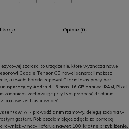
fikacja
Opinie (0)
iężycowej szarości to urządzenie, które wyznacza nowe
esorowi Google Tensor G5
nowej generacji możesz
e, a trwała bateria zapewni Ci długi czas pracy bez
em operacyjny Android 16 oraz 16 GB pamięci RAM
, Pixel
 zadaniom, zachowując przy tym płynność działania.
ć z najnowszych usprawnień.
ystentowi AI
- prowadź z nim rozmowy, deleguj zadania w
prostym gestem. Rób oszałamiające zdjęcia za pomocą
ie również w nocy i oferuje
nawet 100-krotne przybliżenie.