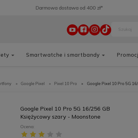
Darmowa dostawa od 400 zł*
lety
Smartwatche i smartbandy
Promoc
rtfony
»
Google Pixel
»
Pixel 10 Pro
»
Google Pixel 10 Pro 5G 1
Google Pixel 10 Pro 5G 16/256 GB
Księżycowy szary - Moonstone
Ocena: