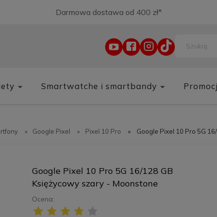
Darmowa dostawa od 400 zł*
lety
Smartwatche i smartbandy
Promoc
rtfony
»
Google Pixel
»
Pixel 10 Pro
»
Google Pixel 10 Pro 5G 1
Google Pixel 10 Pro 5G 16/128 GB
Księżycowy szary - Moonstone
Ocena: