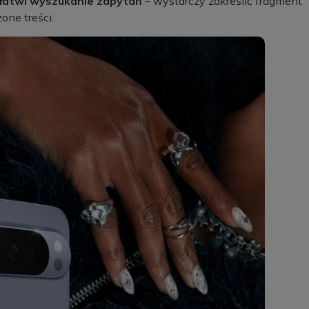
łatwi wyszukanie zapytań
– wystarczy zakreślić fragment
one treści.