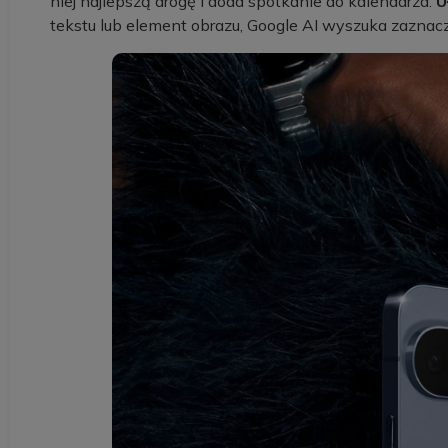
niej najlepszą drogę i doda spotkanie do kalendarza.
U
tekstu lub element obrazu, Google AI wyszuka zaznacz