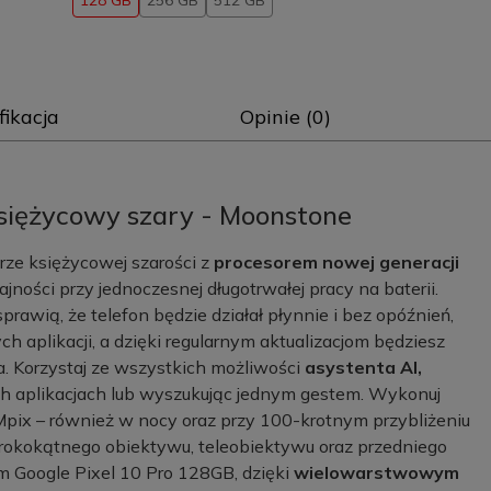
128 GB
256 GB
512 GB
fikacja
Opinie (0)
Księżycowy szary - Moonstone
ze księżycowej szarości z
procesorem nowej generacji
jności przy jednoczesnej długotrwałej pracy na baterii.
prawią, że telefon będzie działał płynnie i bez opóźnień,
aplikacji, a dzięki regularnym aktualizacjom będziesz
. Korzystaj ze wszystkich możliwości
asystenta AI,
ch aplikacjach lub wyszukując jednym gestem. Wykonuj
Mpix – również w nocy oraz przy 100-krotnym przybliżeniu
rokokątnego obiektywu, teleobiektywu oraz przedniego
em Google Pixel 10 Pro 128GB, dzięki
wielowarstwowym