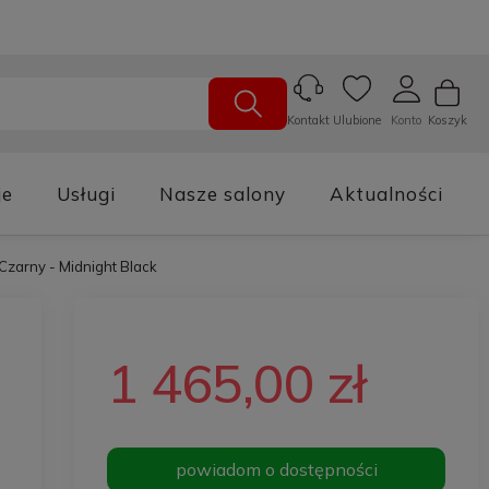
Ulubione
Konto
Koszyk
Kontakt
je
Usługi
Nasze salony
Aktualności
zarny - Midnight Black
1 465,00 zł
powiadom o dostępności