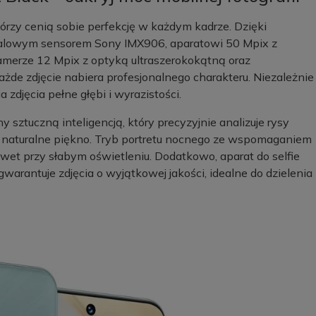
rzy cenią sobie perfekcję w każdym kadrze. Dzięki
calowym sensorem Sony IMX906, aparatowi 50 Mpix z
erze 12 Mpix z optyką ultraszerokokątną oraz
żde zdjęcie nabiera profesjonalnego charakteru. Niezależnie
jęcia pełne głębi i wyrazistości.
tuczną inteligencją, który precyzyjnie analizuje rysy
ć naturalne piękno. Tryb portretu nocnego ze wspomaganiem
wet przy słabym oświetleniu. Dodatkowo, aparat do selfie
antuje zdjęcia o wyjątkowej jakości, idealne do dzielenia