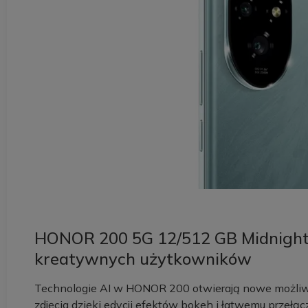
HONOR 200 5G 12/512 GB Midnight B
kreatywnych użytkowników
Technologie AI w HONOR 200 otwierają nowe możliwoś
zdjęcia dzięki edycji efektów bokeh i łatwemu przełą