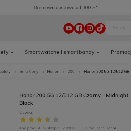
Darmowa dostawa od 400 zł*
lety
Smartwatche i smartbandy
Promoc
tablety
»
Smartfony
»
Honor
»
200
»
Honor 200 5G 12/512 GB C
Honor 200 5G 12/512 GB Czarny - Midnight
Black
Ocena:
Kod produktu w sklepie:
5109BFLF
Producent:
Honor