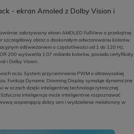
k - ekran Amoled z Dolby Vision i
oczwórnie zakrzywiony ekran AMOLED FullView o przekątnej
uper szczegółowy obraz o doskonałym odwzorowaniu kolorów.
acyjnym odświeżaniem o częstotliwości od 1 do 120 Hz,
 200 wyświetla 1,07 miliarda kolorów, posiada certyfikaty
d i Dolby Vision.
ich oczu. System przyciemniania PWM o ultrawysokiej
razu. Funkcja Dynamic Dimming Display symuluje dynamiczne
 w oczach dzięki inteligentnej technologii rytmicznej
 Sztuczna inteligencja może inteligentnie rozpoznawać
rwową wspierającą dobry sen i wydzielanie melatoniny w