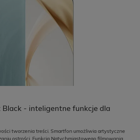
lack - inteligentne funkcje dla
ci tworzenia treści. Smartfon umożliwia artystyczne
czaniu ostrości. Funkcja Natychmiastowego filmowania