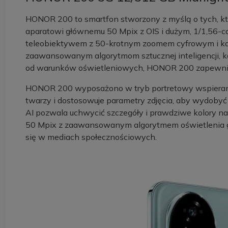
HONOR 200 to smartfon stworzony z myślą o tych, któ
aparatowi głównemu 50 Mpix z OIS i dużym, 1/1,56-
teleobiektywem z 50-krotnym zoomem cyfrowym i kam
zaawansowanym algorytmom sztucznej inteligencji, ka
od warunków oświetleniowych, HONOR 200 zapewnia zd
HONOR 200 wyposażono w tryb portretowy wspierany sz
twarzy i dostosowuje parametry zdjęcia, aby wydoby
AI pozwala uchwycić szczegóły i prawdziwe kolory na
50 Mpix z zaawansowanym algorytmem oświetlenia gwar
się w mediach społecznościowych.