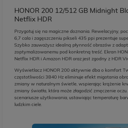
HONOR 200 12/512 GB Midnight Blac
Netflix HDR
Przygotuj się na magiczne doznania. Rewelacyjny, p
6,7 cala i zagęszczeniu pikseli 435 ppi prezentuje s
Szybko zauważysz idealną płynność obrazów z adapt
zoptymalizowanemu pod konkretną treść. Ekran HONOR
Netflix HDR i Amazon HDR oraz jest zgodny z HDR Vivi
Wyświetlacz HONOR 200 aktywnie dba o komfort Two
częstotliwości 3840 Hz eliminuje efekt migotania ob
zmiany w naturalnym świetle, wspierając krążenie krwi
zmiany światła, która może złagodzić zmęczenie oczu.
scenariusze użytkowania, ustawiając temperaturę ba
ludzkim ciele.