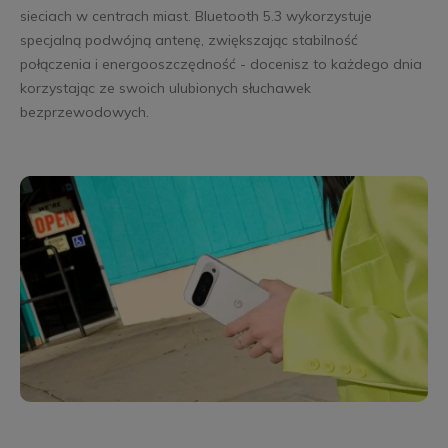
sieciach w centrach miast. Bluetooth 5.3 wykorzystuje
specjalną podwójną antenę, zwiększając stabilność
połączenia i energooszczędność - docenisz to każdego dnia
korzystając ze swoich ulubionych słuchawek
bezprzewodowych.