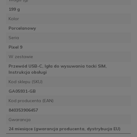
199 g
Kolor
Porcelanowy
Seria
Pixel 9
W zestawie
Przewód USB-C, Igła do wysuwania tacki SIM,
Instrukcja obsługi
Kod sklepu (SKU)
GA05931-GB
Kod producenta (EAN)
840353906457
Gwarancja
24 miesiące (gwarancja producenta, dystrybucja EU)