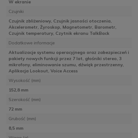
W ekranie
Czujniki
Czujnik zbliżeniowy, Czujnik jasności otoczenia,
Akcelerometr, Żyroskop, Magnetometr, Barometr,
Czujnik temperatury, Czytnik ekranu TalkBack
Dodatkowe informacje
Aktualizacje systemu operacyjnego oraz zabezpieczeń i
pakiety nowych funkcji przez 7 lat, głośniki stereo, 3
mikrofony, eliminowanie szumu, dźwięk przestrzenny,
Aplikacja Lookout, Voice Access
Wysokość (mm)
152,8 mm
Szerokość (mm)
72 mm
Grubość (mm)
8,5 mm
Waga (g)