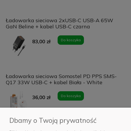
Ładowarka sieciowa 2xUSB-C USB-A 65W
GaN Beline + kabel USB-C czarna
Do koszyka
83,00 zł
Ładowarka sieciowa Somostel PD PPS SMS-
Q17 33W USB-C + kabel Biała - White
Do koszyka
36,00 zł
Dbamy o Twoją prywatność
Kable