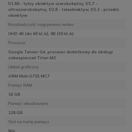
f/1.68 - tylny obiektyw szerokokątny, f/1.7 -
ultraszerokokątny, f/2.8 - teleobiektyw, f/2.2 - przedni
obiektyw
Rozdzielczość nagrywania wideo
UHD 4K (do 60 kl./s), 8K (30 kl./s)
Procesor
Google Tensor G4, procesor dodatkowy do obsługi
zabezpieczeń Titan M2
Układ graficzny
ARM Mali‑G715 MC7
Pamięć RAM
16 GB
Pamięć wbudowana
128 GB
Slot na kartę pamięci
Nie