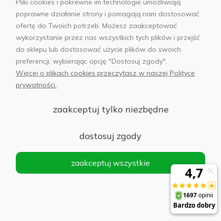
Pliki cookies i pokrewne im technologie umożliwiają
poprawne działanie strony i pomagają nam dostosować
ofertę do Twoich potrzeb. Możesz zaakceptować
Kabel USB-A-do USB-C Somostel czerwony
wykorzystanie przez nas wszystkich tych plików i przejść
do sklepu lub dostosować użycie plików do swoich
Powiadom
o
preferencji, wybierając opcję "Dostosuj zgody".
25,00 zł
dostępności
Więcej o plikach cookies przeczytasz w naszej Polityce
prywatności.
zaakceptuj tylko niezbędne
Kabel USB-A USB-C SMS-BP04 3A 1.2 m
Somostel czarny
dostosuj zgody
Do koszyka
10,00 zł
zaakceptuj wszystkie
Kabel USB-C Somostel 240 W 100 cm Czarny -
Black