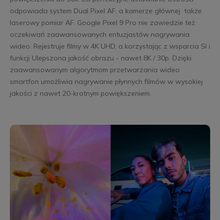
odpowiada system Dual Pixel AF, a kamerze głównej także
laserowy pomiar AF. Google Pixel 9 Pro nie zawiedzie też
oczekiwań zaawansowanych entuzjastów nagrywania
wideo. Rejestruje filmy w 4K UHD, a korzystając z wsparcia SI i
funkcji Ulepszona jakość obrazu - nawet 8K / 30p. Dzięki
zaawansowanym algorytmom przetwarzania wideo
smartfon umożliwia nagrywanie płynnych filmów w wysokiej
jakości z nawet 20-krotnym powiększeniem.