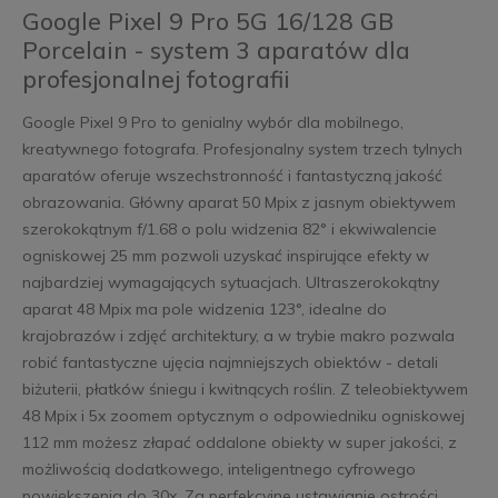
Google Pixel 9 Pro 5G 16/128 GB
Porcelain - system 3 aparatów dla
profesjonalnej fotografii
Google Pixel 9 Pro to genialny wybór dla mobilnego,
kreatywnego fotografa. Profesjonalny system trzech tylnych
aparatów oferuje wszechstronność i fantastyczną jakość
obrazowania. Główny aparat 50 Mpix z jasnym obiektywem
szerokokątnym f/1.68 o polu widzenia 82° i ekwiwalencie
ogniskowej 25 mm pozwoli uzyskać inspirujące efekty w
najbardziej wymagających sytuacjach. Ultraszerokokątny
aparat 48 Mpix ma pole widzenia 123°, idealne do
krajobrazów i zdjęć architektury, a w trybie makro pozwala
robić fantastyczne ujęcia najmniejszych obiektów - detali
biżuterii, płatków śniegu i kwitnących roślin. Z teleobiektywem
48 Mpix i 5x zoomem optycznym o odpowiedniku ogniskowej
112 mm możesz złapać oddalone obiekty w super jakości, z
możliwością dodatkowego, inteligentnego cyfrowego
powiększenia do 30x. Za perfekcyjne ustawianie ostrości