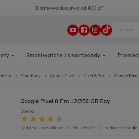
Darmowa dostawa od 400 zł*
lety
Smartwatche i smartbandy
Promoc
tablety
»
Smartfony
»
Google Pixel
»
Pixel 8 Pro
»
Google Pixel
Google Pixel 8 Pro 12/256 GB Bay
Ocena:
Kod produktu w sklepie:
GOP8P12256/BY
Producent:
Google