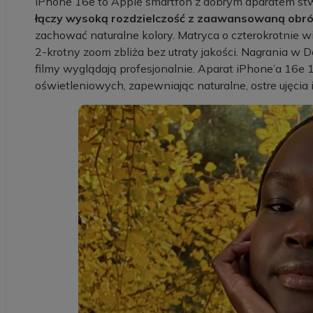
iPhone 16e to Apple smartfon z dobrym aparatem stwor
łączy wysoką rozdzielczość z zaawansowaną obr
zachować naturalne kolory. Matryca o czterokrotnie więk
2-krotny zoom zbliża bez utraty jakości. Nagrania w 
filmy wyglądają profesjonalnie. Aparat iPhone’a 16e
oświetleniowych, zapewniając naturalne, ostre ujęcia i