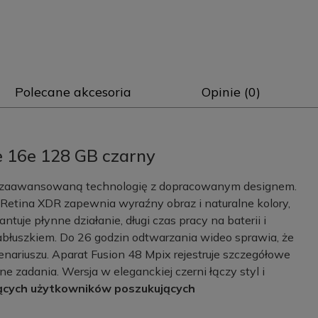
Polecane akcesoria
Opinie (0)
e 16e 128 GB czarny
zy zaawansowaną technologię z dopracowanym designem.
tina XDR zapewnia wyraźny obraz i naturalne kolory,
ntuje płynne działanie, długi czas pracy na baterii i
jabłuszkiem. Do 26 godzin odtwarzania wideo sprawia, że
ariuszu. Aparat Fusion 48 Mpix rejestruje szczegółowe
e zadania. Wersja w eleganckiej czerni łączy styl i
ących użytkowników poszukujących