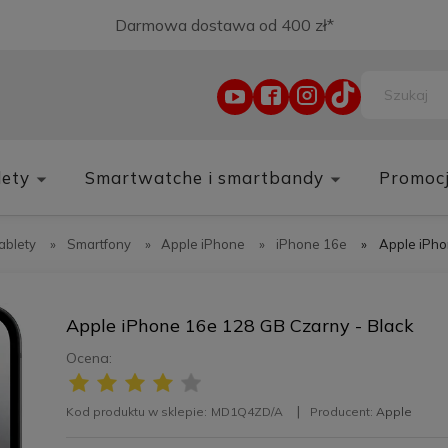
Darmowa dostawa od 400 zł*
lety
Smartwatche i smartbandy
Promoc
tablety
»
Smartfony
»
Apple iPhone
»
iPhone 16e
»
Apple iPho
Apple iPhone 16e 128 GB Czarny - Black
Ocena:
Kod produktu w sklepie:
MD1Q4ZD/A
Producent:
Apple