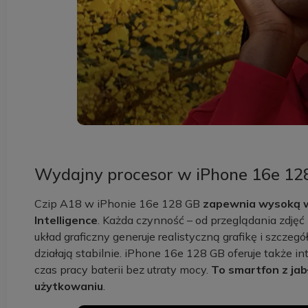
Wydajny procesor w iPhone 16e 12
Czip A18 w iPhonie 16e 128 GB
zapewnia wysoką wy
Intelligence
. Każda czynność – od przeglądania zdję
układ graficzny generuje realistyczną grafikę i szcz
działają stabilnie. iPhone 16e 128 GB oferuje także in
czas pracy baterii bez utraty mocy.
To smartfon z ja
użytkowaniu
.