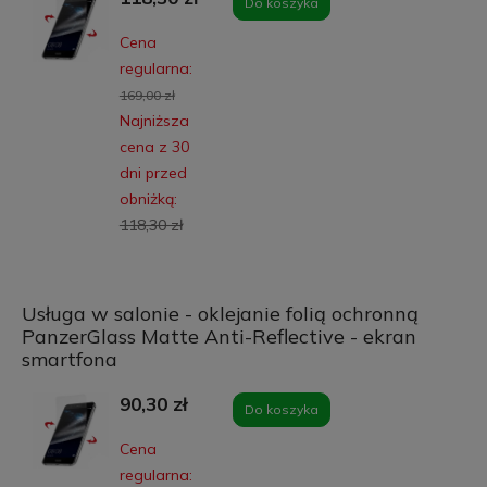
Do koszyka
Cena
regularna:
169,00 zł
Najniższa
cena z 30
dni przed
obniżką:
118,30 zł
Usługa w salonie - oklejanie folią ochronną
PanzerGlass Matte Anti-Reflective - ekran
smartfona
90,30 zł
Do koszyka
Cena
regularna: