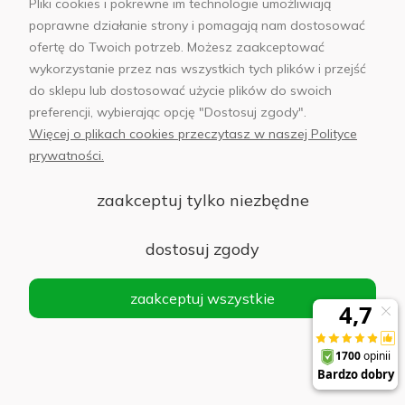
Pliki cookies i pokrewne im technologie umożliwiają
Słuchawki Apple AirPods 4. generacji z
poprawne działanie strony i pomagają nam dostosować
aktywną redukcją hałasu
ofertę do Twoich potrzeb. Możesz zaakceptować
wykorzystanie przez nas wszystkich tych plików i przejść
Do koszyka
779,00 zł
do sklepu lub dostosować użycie plików do swoich
preferencji, wybierając opcję "Dostosuj zgody".
Więcej o plikach cookies przeczytasz w naszej Polityce
prywatności.
Słuchawki Apple AirPods 4. generacji
zaakceptuj tylko niezbędne
Do koszyka
583,00 zł
dostosuj zgody
zaakceptuj wszystkie
Słuchawki Apple AirPods Pro 3 gen. + MagSafe
Charging Case (USB-C) Białe - White
Do koszyka
959,00 zł