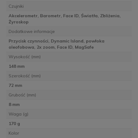
Czujniki
Akcelerometr, Barometr, Face ID, Światła, Zbliżenia,
Żyroskop
Dodatkowe informacje
Przycisk czynności, Dynamic Island, powłoka
oleofobowa, 2x zoom, Face ID, MagSafe
Wysokość (mm)
148 mm
Szerokość (mm)
72 mm
Grubość (mm)
8 mm
Waga (g)
170 g
Kolor