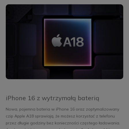
iPhone 16 z wytrzymałą baterią
Nowa, pojemna bateria w iPhone 16 oraz zoptymalizowany
czip Apple A18 sprawiają, że możesz korzystać z telefonu
przez długie godziny bez konieczności częstego ładowania.