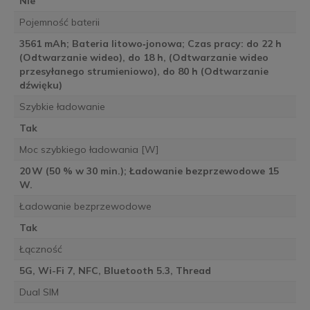
Nie
Pojemność baterii
3561 mAh; Bateria litowo‑jonowa; Czas pracy: do 22 h
(Odtwarzanie wideo), do 18 h, (Odtwarzanie wideo
przesyłanego strumieniowo), do 80 h (Odtwarzanie
dźwięku)
Szybkie ładowanie
Tak
Moc szybkiego ładowania [W]
20 W (50 % w 30 min.); Ładowanie bezprzewodowe 15
W.
Ładowanie bezprzewodowe
Tak
Łączność
5G, Wi-Fi 7, NFC, Bluetooth 5.3, Thread
Dual SIM