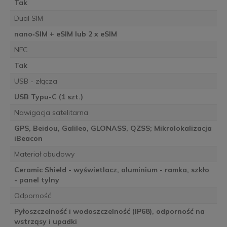
Tak
Dual SIM
nano‑SIM + eSIM lub 2 x eSIM
NFC
Tak
USB - złącza
USB Typu-C (1 szt.)
Nawigacja satelitarna
GPS, Beidou, Galileo, GLONASS, QZSS; Mikrolokalizacja
iBeacon
Materiał obudowy
Ceramic Shield - wyświetlacz, aluminium - ramka, szkło
- panel tylny
Odporność
Pyłoszczelność i wodoszczelność (IP68), odporność na
wstrząsy i upadki