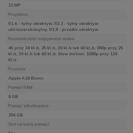
12 MP
Przysłona
f/1.6 - tylny obiektyw, f/2.2 - tylny obiektyw
ultraszerokokątny, f/1.9 - przedni obiektyw
Rozdzielczość nagrywania wideo
4K przy 24 kl./s, 25 kl./s, 30 kl./s lub 60 kl./s; 080p przy 25
kl./s, 30 kl./s lub 60 kl./s; Slow motion: 1080p przy 120
kl./s
Procesor
Apple A18 Bionic
Pamięć RAM
8 GB
Pamięć wbudowana
256 GB
Slot na kartę pamięci