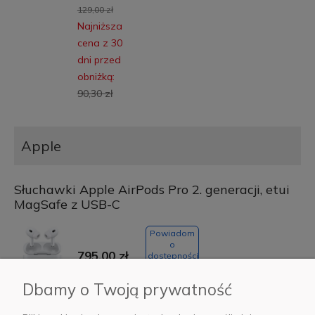
129,00 zł
Najniższa
cena z 30
dni przed
obniżką:
90,30 zł
Apple
Słuchawki Apple AirPods Pro 2. generacji, etui
MagSafe z USB-C
Powiadom
o
795,00 zł
dostępności
Dbamy o Twoją prywatność