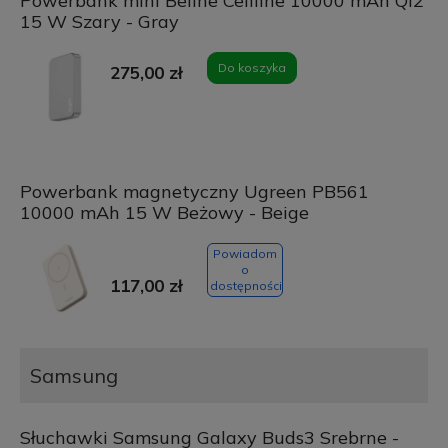
Powerbank mini Beline Cellline 10000 mAh Qi2
15 W Szary - Gray
Do koszyka
275,00 zł
Powerbank magnetyczny Ugreen PB561
10000 mAh 15 W Beżowy - Beige
Powiadom
o
117,00 zł
dostępności
Samsung
Słuchawki Samsung Galaxy Buds3 Srebrne -