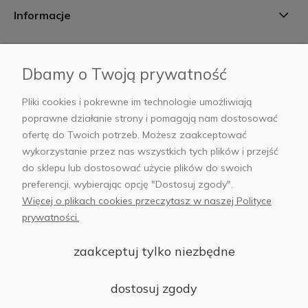
Informacje
Płatności i dostawa
Dbamy o Twoją prywatność
AB Foto
Pliki cookies i pokrewne im technologie umożliwiają
poprawne działanie strony i pomagają nam dostosować
ofertę do Twoich potrzeb. Możesz zaakceptować
wykorzystanie przez nas wszystkich tych plików i przejść
sklep@abfoto.pl
do sklepu lub dostosować użycie plików do swoich
preferencji, wybierając opcję "Dostosuj zgody".
+48 797 971 275
Więcej o plikach cookies przeczytasz w naszej Polityce
prywatności.
zaakceptuj tylko niezbędne
© 2025 Wszelkie prawa zastrzeżone. Serwis własnością:
AB FOTO
dostosuj zgody
Sp. z o.o.