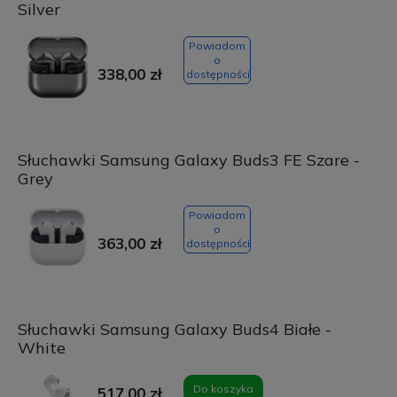
Silver
Powiadom
o
338,00 zł
dostępności
Słuchawki Samsung Galaxy Buds3 FE Szare -
Grey
Powiadom
o
363,00 zł
dostępności
Słuchawki Samsung Galaxy Buds4 Białe -
White
Do koszyka
517,00 zł