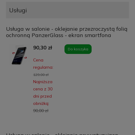
Usługi
Usługa w salonie - oklejanie przezroczystą folią
ochronną PanzerGlass - ekran smartfona
90,30 zł
Do koszyka
Cena
regularna:
129,00 zł
Najniższa
cena z 30
dni przed
obniżką:
90,00 zł