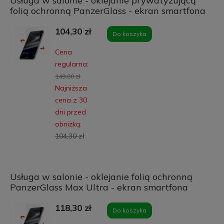
Usługa w salonie - oklejanie prywatyzującą
folią ochronną PanzerGlass - ekran smartfona
104,30 zł
Do koszyka
Cena
regularna:
149,00 zł
Najniższa
cena z 30
dni przed
obniżką:
104,30 zł
Usługa w salonie - oklejanie folią ochronną
PanzerGlass Max Ultra - ekran smartfona
118,30 zł
Do koszyka