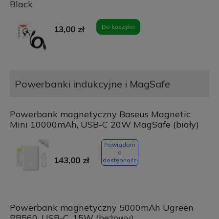
Black
Do koszyka
13,00 zł
Powerbanki indukcyjne i MagSafe
Powerbank magnetyczny Baseus Magnetic
Mini 10000mAh, USB-C 20W MagSafe (biały)
Powiadom
o
143,00 zł
dostępności
Powerbank magnetyczny 5000mAh Ugreen
PB560, USB-C, 15W (beżowy)