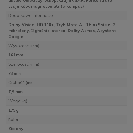
akcelerometr, żyroskop, czujnik SAR, koncentrator
czujników, magnetometr (e-kompas)
Dodatkowe informacje
Dolby Vision, HDR10+, Tryb Moto AI, ThinkShield, 2
mikrofony, 2 głośniki stereo, Dolby Atmos, Asystent
Google
Wysokość (mm)
161 mm
Szerokość (mm)
73 mm
Grubość (mm)
7,9 mm
Waga (g)
179 g
Kolor
Zielony