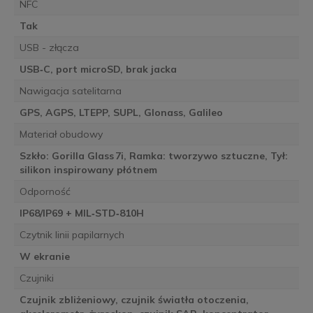
NFC
Tak
USB - złącza
USB‑C, port microSD, brak jacka
Nawigacja satelitarna
GPS, AGPS, LTEPP, SUPL, Glonass, Galileo
Materiał obudowy
Szkło: Gorilla Glass 7i, Ramka: tworzywo sztuczne, Tył:
silikon inspirowany płótnem
Odporność
IP68/IP69 + MIL‑STD‑810H
Czytnik linii papilarnych
W ekranie
Czujniki
Czujnik zbliżeniowy, czujnik światła otoczenia,