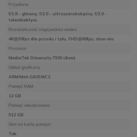
Przysłona
f/1.8 - główny, f/2.0 - ultraszerokokątny, f/2.0 -
teleobiektyw,
Rozdzielczość nagrywania wideo
4K@30fps dla przodu i tyłu, FHD@60fps, slow-mo
Procesor
MediaTek Dimensity 7300 (4nm)
Układ graficzny
ARM Mali‑G615 MC2
Pamięć RAM
12 GB
Pamięć wbudowana
512 GB
Slot na kartę pamięci
Tak