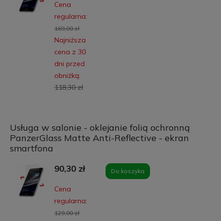
Cena
regularna:
169,00 zł
Najniższa
cena z 30
dni przed
obniżką:
118,30 zł
Usługa w salonie - oklejanie folią ochronną
PanzerGlass Matte Anti-Reflective - ekran
smartfona
90,30 zł
Do koszyka
Cena
regularna:
129,00 zł