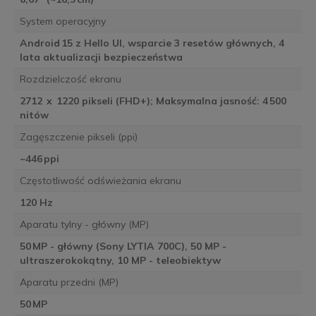
System operacyjny
Android 15 z Hello UI, wsparcie 3 resetów głównych, 4
lata aktualizacji bezpieczeństwa
Rozdzielczość ekranu
2712 x 1220 pikseli (FHD+); Maksymalna jasność: 4 500
nitów
Zagęszczenie pikseli (ppi)
~446 ppi
Częstotliwość odświeżania ekranu
120 Hz
Aparatu tylny - główny (MP)
50 MP - główny (Sony LYTIA 700C), 50 MP -
ultraszerokokątny, 10 MP - teleobiektyw
Aparatu przedni (MP)
50 MP