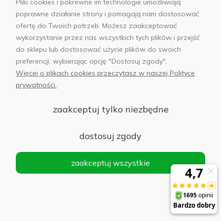
Pliki cookies i pokrewne im technologie umożliwiają
każdym kroku
on-line
poprawne działanie strony i pomagają nam dostosować
ofertę do Twoich potrzeb. Możesz zaakceptować
wykorzystanie przez nas wszystkich tych plików i przejść
do sklepu lub dostosować użycie plików do swoich
preferencji, wybierając opcję "Dostosuj zgody".
Więcej o plikach cookies przeczytasz w naszej Polityce
prywatności.
zaakceptuj tylko niezbędne
Własny magazyn pod
14 salonów w 12
Warszawą
polskich miastach
dostosuj zgody
zaakceptuj wszystkie
Moje konto
Informacje