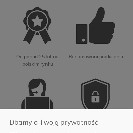
Od ponad 25 lat na
Renomowani producenci
polskim rynku
Dbamy o Twoją prywatność
Ekspercka pomoc na
Bezpieczne transakcje