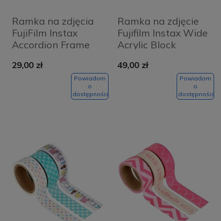
Ramka na zdjęcia
Ramka na zdjęcie
FujiFilm Instax
Fujifilm Instax Wide
Accordion Frame
Acrylic Block
Dog
Przezroczysta -
29,00 zł
49,00 zł
Clear
Powiadom
Powiadom
o
o
dostępności
dostępności