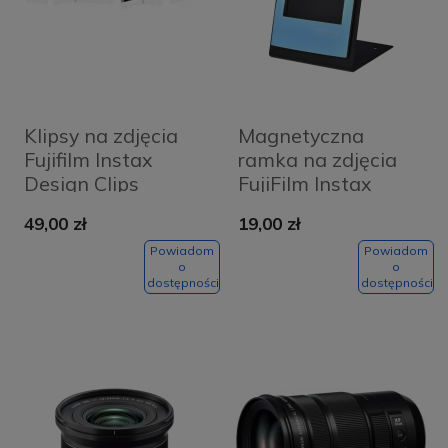
Klipsy na zdjęcia
Magnetyczna
Fujifilm Instax
ramka na zdjęcia
Design Clips
FujiFilm Instax
Camera 10 szt.
Magnetic Frame
49,00 zł
19,00 zł
Wielokolorowe -
niebieska
Multicolor
Powiadom
Powiadom
o
o
dostępności
dostępności