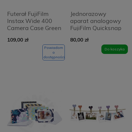
Futerał FujiFilm
Jednorazowy
Instax Wide 400
aparat analogowy
Camera Case Green
FujiFilm Quicksnap
Flash 400/27
109,00 zł
80,00 zł
Powiadom
Do koszyka
o
dostępności