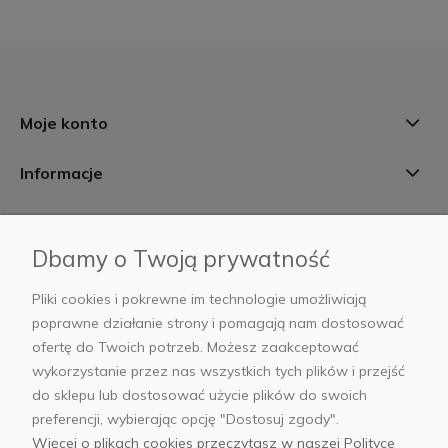
Moje konto
Informacje
Płatności i dostawa
Dbamy o Twoją prywatność
AB Foto
Pliki cookies i pokrewne im technologie umożliwiają
poprawne działanie strony i pomagają nam dostosować
ofertę do Twoich potrzeb. Możesz zaakceptować
wykorzystanie przez nas wszystkich tych plików i przejść
sklep@abfoto.pl
do sklepu lub dostosować użycie plików do swoich
preferencji, wybierając opcję "Dostosuj zgody".
+48 797 971 275
Więcej o plikach cookies przeczytasz w naszej Polityce