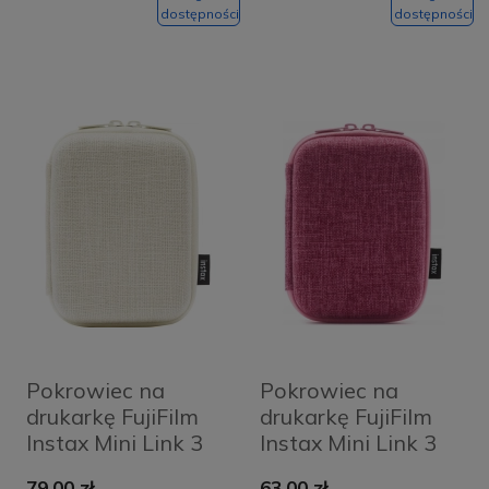
dostępności
dostępności
Pokrowiec na
Pokrowiec na
drukarkę FujiFilm
drukarkę FujiFilm
Instax Mini Link 3
Instax Mini Link 3
Biały - Clay White
Różowy - Pink
79,00 zł
63,00 zł