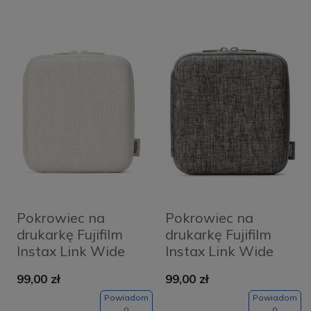
Pokrowiec na
Pokrowiec na
drukarkę Fujifilm
drukarkę Fujifilm
Instax Link Wide
Instax Link Wide
Case Ash Biały -
Case Szare - Mocha
99,00 zł
99,00 zł
Clay White
Grey
Powiadom
Powiadom
o
o