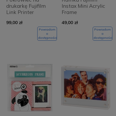
drukarkę Fujifilm
Instax Mini Acrylic
Link Printer
Frame
Beżowy - Woven
Przezroczysta -
99,00 zł
49,00 zł
Ivory
Clear
Powiadom
Powiadom
o
o
dostępności
dostępności