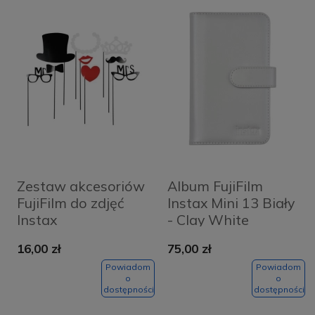
Zestaw akcesoriów
Album FujiFilm
FujiFilm do zdjęć
Instax Mini 13 Biały
Instax
- Clay White
16,00 zł
75,00 zł
Powiadom
Powiadom
o
o
dostępności
dostępności