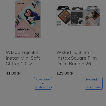
Wkład FujiFilm
Wkład FujiFilm
Instax Mini Soft
Instax Square Film
Glitter 10 szt.
Deco Bundle 26
zestaw 3x 10 szt.
41,00 zł
129,00 zł
Powiadom
Powiadom
o
o
dostępności
dostępności