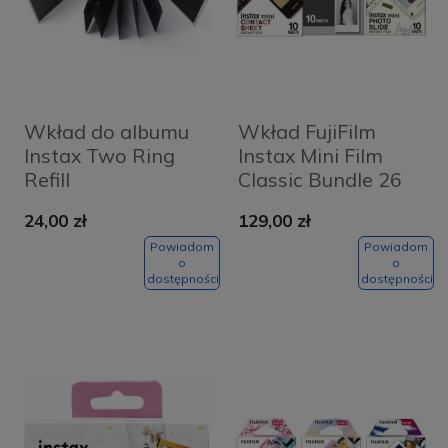
Wkład do albumu
Wkład FujiFilm
Instax Two Ring
Instax Mini Film
Refill
Classic Bundle 26
zestaw 3x 10 szt.
24,00 zł
129,00 zł
Powiadom
Powiadom
o
o
dostępności
dostępności