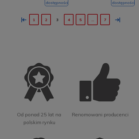
dostępności
dostępności
«
»
1
2
3
4
5
...
7
Od ponad 25 lat na
Renomowani producenci
polskim rynku