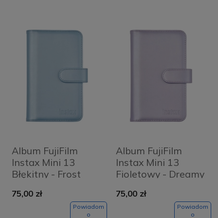
Album FujiFilm
Album FujiFilm
Instax Mini 13
Instax Mini 13
Błękitny - Frost
Fioletowy - Dreamy
Blue
Purple
75,00 zł
75,00 zł
Powiadom
Powiadom
o
o