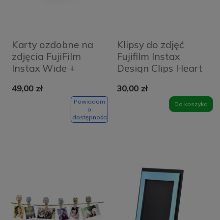
Karty ozdobne na
Klipsy do zdjęć
zdjęcia FujiFilm
Fujifilm Instax
Instax Wide +
Design Clips Heart
Koperty
10 szt.
49,00 zł
30,00 zł
Wielokolorowe -
Wielokolorowe -
Multicolor
Multicolor
Powiadom
Do koszyka
o
dostępności