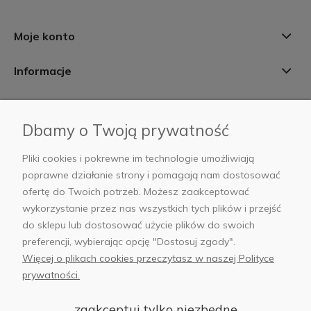
Moje konto
Informacje
Płatności i dostawa
Dbamy o Twoją prywatność
AB Foto
Pliki cookies i pokrewne im technologie umożliwiają
poprawne działanie strony i pomagają nam dostosować
ofertę do Twoich potrzeb. Możesz zaakceptować
wykorzystanie przez nas wszystkich tych plików i przejść
sklep@abfoto.pl
do sklepu lub dostosować użycie plików do swoich
preferencji, wybierając opcję "Dostosuj zgody".
+48 797 971 275
Więcej o plikach cookies przeczytasz w naszej Polityce
prywatności.
zaakceptuj tylko niezbędne