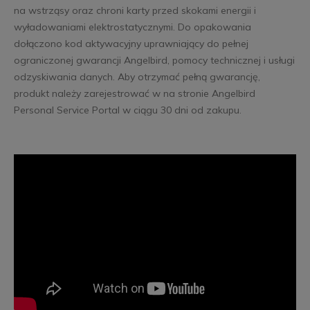
na wstrząsy oraz chroni karty przed skokami energii i
wyładowaniami elektrostatycznymi. Do opakowania
dołączono kod aktywacyjny uprawniający do pełnej
ograniczonej gwarancji Angelbird, pomocy technicznej i usługi
odzyskiwania danych. Aby otrzymać pełną gwarancję,
produkt należy zarejestrować w na stronie Angelbird
Personal Service Portal w ciągu 30 dni od zakupu.