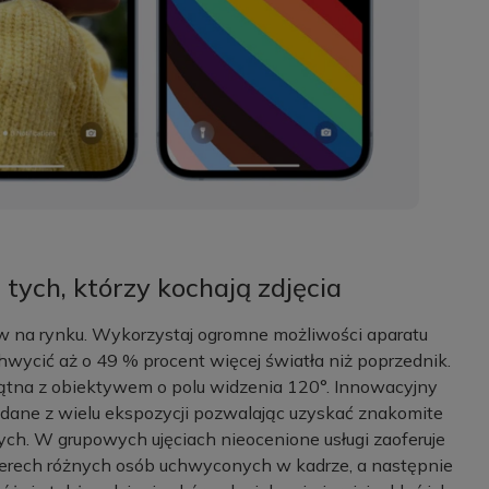
 tych, którzy kochają zdjęcia
ów na rynku. Wykorzystaj ogromne możliwości aparatu
hwycić aż o 49 % procent więcej światła niż poprzednik.
kątna z obiektywem o polu widzenia 120°. Innowacyjny
y dane z wielu ekspozycji pozwalając uzyskać znakomite
ych. W grupowych ujęciach nieocenione usługi zaoferuje
czterech różnych osób uchwyconych w kadrze, a następnie