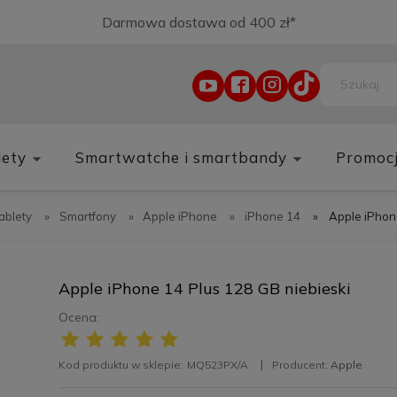
Darmowa dostawa od 400 zł*
lety
Smartwatche i smartbandy
Promoc
tablety
»
Smartfony
»
Apple iPhone
»
iPhone 14
»
Apple iPhon
Apple iPhone 14 Plus 128 GB niebieski
Ocena:
Kod produktu w sklepie:
MQ523PX/A
Producent:
Apple