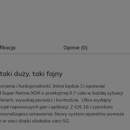
fikacja
Opinie (0)
aki duży, taki fajny
onania i funkcjonalność, która będzie Ci sprawiać
d Super Retina XDR o przekątnej 6.7 cala w każdej sytuacji
orach, wysokiej jasności i kontraście. Ultra wydajny
ł najnowszych gier i aplikacji. Z iOS 16 i szerokimi
personalizujesz ustawienia. Nowy system aparatów pomoże
 w sieci dzięki obsłudze sieci 5G.