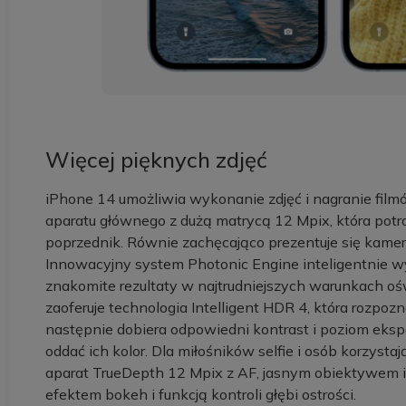
Więcej pięknych zdjęć
iPhone 14 umożliwia wykonanie zdjęć i nagranie film
aparatu głównego z dużą matrycą 12 Mpix, która potra
poprzednik. Równie zachęcająco prezentuje się kamer
Innowacyjny system Photonic Engine inteligentnie wy
znakomite rezultaty w najtrudniejszych warunkach oś
zaoferuje technologia Intelligent HDR 4, która rozpo
następnie dobiera odpowiedni kontrast i poziom ekspoz
oddać ich kolor. Dla miłośników selfie i osób korzys
aparat TrueDepth 12 Mpix z AF, jasnym obiektywe
efektem bokeh i funkcją kontroli głębi ostrości.