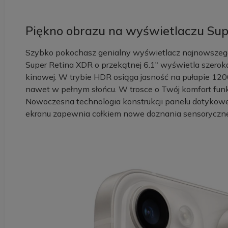
Piękno obrazu na wyświetlaczu Su
Szybko pokochasz genialny wyświetlacz najnowszeg
Super Retina XDR o przekątnej 6.1" wyświetla szeroką 
kinowej. W trybie HDR osiąga jasność na pułapie 12
nawet w pełnym słońcu. W trosce o Twój komfort funk
Nowoczesna technologia konstrukcji panelu dotykoweg
ekranu zapewnia całkiem nowe doznania sensoryczne