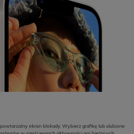
epowtarzalny ekran blokady. Wybierz grafikę lub ulubione
a postępów w pierścieniach aktywności ani bieżących