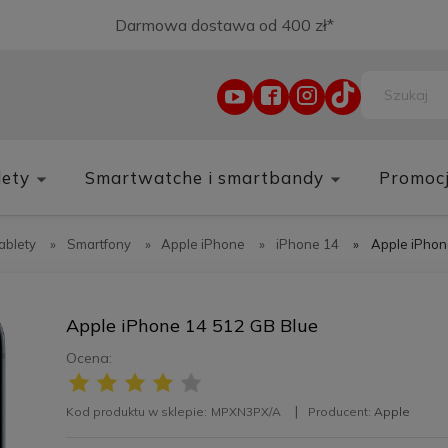
Darmowa dostawa od 400 zł*
lety
Smartwatche i smartbandy
Promoc
tablety
»
Smartfony
»
Apple iPhone
»
iPhone 14
»
Apple iPhon
Apple iPhone 14 512 GB Blue
Ocena:
Kod produktu w sklepie:
MPXN3PX/A
Producent:
Apple