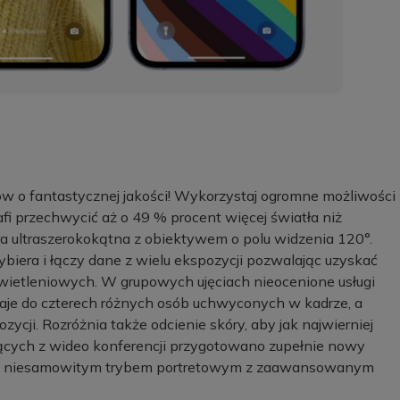
ów o fantastycznej jakości! Wykorzystaj ogromne możliwości
fi przechwycić aż o 49 % procent więcej światła niż
a ultraszerokokątna z obiektywem o polu widzenia 120°.
biera i łączy dane z wielu ekspozycji pozwalając uzyskać
wietleniowych. W grupowych ujęciach nieocenione usługi
znaje do czterech różnych osób uchwyconych w kadrze, a
ycji. Rozróżnia także odcienie skóry, aby jak najwierniej
tających z wideo konferencji przygotowano zupełnie nowy
m i niesamowitym trybem portretowym z zaawansowanym