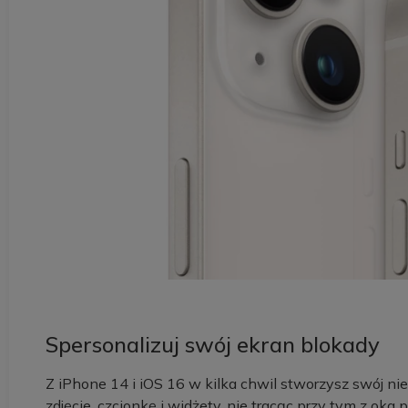
Spersonalizuj swój ekran blokady
Z iPhone 14 i iOS 16 w kilka chwil stworzysz swój ni
zdjęcie, czcionkę i widżety, nie tracąc przy tym z ok