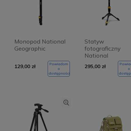
Monopod National
Statyw
Geographic
fotograficzny
National
Geographic 3w1
Powiadom
Powi
129,00 zł
295,00 zł
o
o
dostępności
dostęp