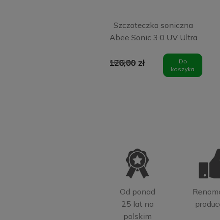
Szczoteczka soniczna
Abee Sonic 3.0 UV Ultra
White
126,00 zł
Do
169,00 zł
koszyka
Od ponad
Renom
25 lat na
produc
polskim