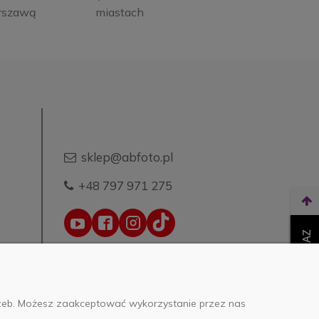
rszawą
miastach
sklep@abfoto.pl
+48 797 971 275
WEŹ LEASING TERAZ
trzeb. Możesz zaakceptować wykorzystanie przez nas
o.o.