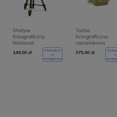
Statyw
Torba
fotograficzny
fotograficzna
National
naramienna
Geographic small
National
Powiadom
Powi
149,00 zł
375,00 zł
Geographic
o
o
dostępności
dostęp