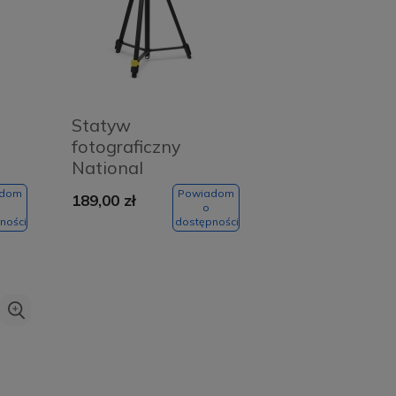
Statyw
fotograficzny
National
Geographic large
adom
Powiadom
189,00 zł
o
ności
dostępności