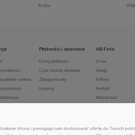
kroku
Wa
cje
Płatności i dostawa
AB Foto
n
Formy płatności
O nas
prywatności
Czas i koszty dostawy
Usługi
ia plików cookies
Zakupy na raty
Salony
ny promocji
Leasing
Kontakt
reklamacje
Aktualności
Kariera
e działanie strony i pomagają nam dostosować ofertę do Twoich po
025 Wszelkie prawa zastrzeżone. Serwis własnością:
AB FOTO Sp. z 