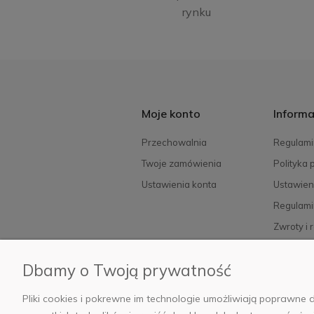
rynku
Moje konto
Informa
Przechowalnia
Regulami
Twoje zamówienia
Polityka 
Ustawienia konta
Ustawien
Regulami
Zwroty i 
FAQ
Dbamy o Twoją prywatność
Pliki cookies i pokrewne im technologie umożliwiają poprawn
© 2