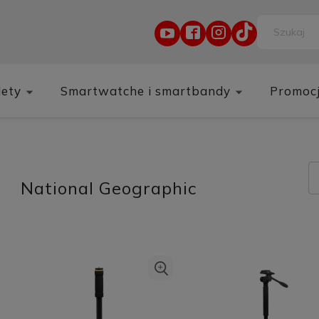
lety
Smartwatche i smartbandy
Promoc
National Geographic