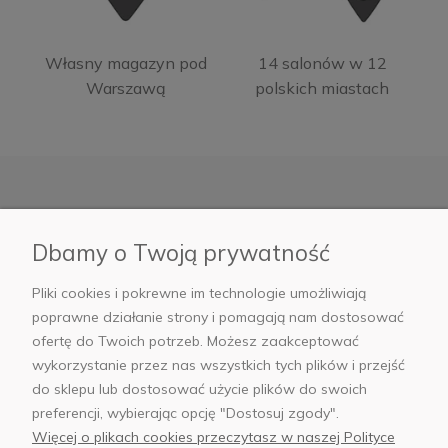
Własny magazyn pod
14 salonów w 12
Warszawą
polskich miastach
Moje konto
Dbamy o Twoją prywatność
Informacje
Pliki cookies i pokrewne im technologie umożliwiają
poprawne działanie strony i pomagają nam dostosować
Płatności i dostawa
ofertę do Twoich potrzeb. Możesz zaakceptować
wykorzystanie przez nas wszystkich tych plików i przejść
AB Foto
do sklepu lub dostosować użycie plików do swoich
preferencji, wybierając opcję "Dostosuj zgody".
Więcej o plikach cookies przeczytasz w naszej Polityce