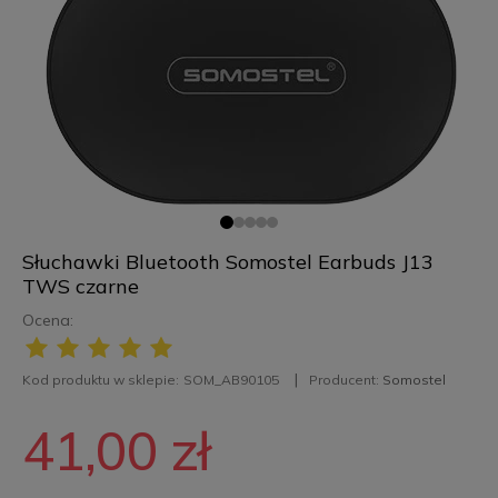
Słuchawki Bluetooth Somostel Earbuds J13
TWS czarne
Ocena:
Kod produktu w sklepie:
SOM_AB90105
Producent:
Somostel
41,00 zł