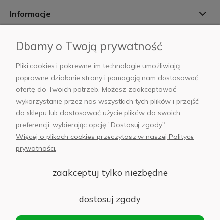
Informacje
Płatności i dostawa
Dbamy o Twoją prywatność
AB Foto
Pliki cookies i pokrewne im technologie umożliwiają
poprawne działanie strony i pomagają nam dostosować
ofertę do Twoich potrzeb. Możesz zaakceptować
wykorzystanie przez nas wszystkich tych plików i przejść
do sklepu lub dostosować użycie plików do swoich
sklep@abfoto.pl
preferencji, wybierając opcję "Dostosuj zgody".
+48 797 971 275
Więcej o plikach cookies przeczytasz w naszej Polityce
prywatności.
zaakceptuj tylko niezbędne
dostosuj zgody
© 2025 Wszelkie prawa zastrzeżone. Serwis własnością:
AB FOTO
Sp. z o.o.