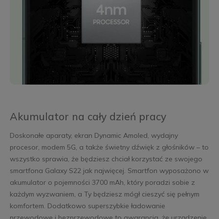
Akumulator na cały dzień pracy
Doskonałe aparaty, ekran Dynamic Amoled, wydajny
procesor, modem 5G, a także świetny dźwięk z głośników – to
wszystko sprawia, że będziesz chciał korzystać ze swojego
smartfona Galaxy S22 jak najwięcej. Smartfon wyposażono w
akumulator o pojemności 3700 mAh, który poradzi sobie z
każdym wyzwaniem, a Ty będziesz mógł cieszyć się pełnym
komfortem. Dodatkowo superszybkie ładowanie
przewodowe i bezprzewodowe to gwarancja, że urządzenie