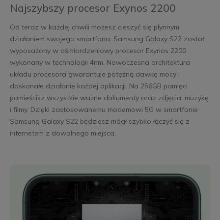
Najszybszy procesor Exynos 2200
Od teraz w każdej chwili możesz cieszyć się płynnym
działaniem swojego smartfona. Samsung Galaxy S22 został
wyposażony w ośmiordzeniowy procesor Exynos 2200
wykonany w technologii 4nm. Nowoczesna architektura
układu procesora gwarantuje potężną dawkę mocy i
doskonałe działanie każdej aplikacji. Na 256GB pamięci
pomieścisz wszystkie ważne dokumenty oraz zdjęcia, muzykę
i filmy. Dzięki zastosowanemu modemowi 5G w smartfonie
Samsung Galaxy S22 będziesz mógł szybko łączyć się z
internetem z dowolnego miejsca.