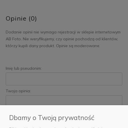
Opinie (0)
Dodanie opinii nie wymaga rejestracji w sklepie internetowym
AB Foto. Nie weryfikujemy, czy opinie pochodzą od klientów,
którzy kupili dany produkt. Opinie są moderowane.
Imię lub pseudonim:
Twoja opinia:
Dbamy o Twoją prywatność
Wyślij