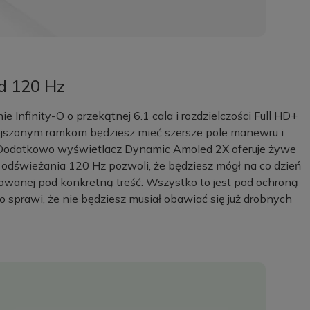
d 120 Hz
e Infinity-O o przekątnej 6.1 cala i rozdzielczości Full HD+
iejszonym ramkom będziesz mieć szersze pole manewru i
 Dodatkowo wyświetlacz Dynamic Amoled 2X oferuje żywe
ć odświeżania 120 Hz pozwoli, że będziesz mógł na co dzień
owanej pod konkretną treść. Wszystko to jest pod ochroną
co sprawi, że nie będziesz musiał obawiać się już drobnych