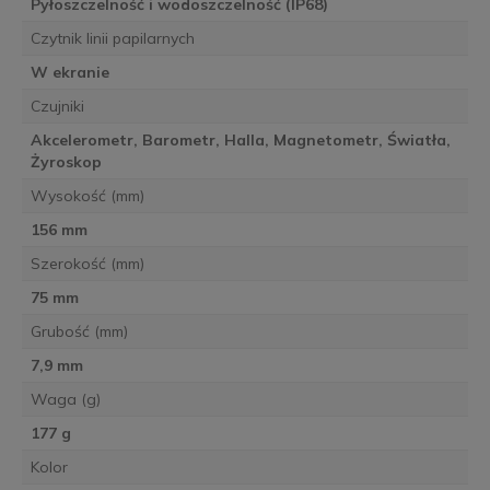
Pyłoszczelność i wodoszczelność (IP68)
Czytnik linii papilarnych
W ekranie
Czujniki
Akcelerometr, Barometr, Halla, Magnetometr, Światła,
Żyroskop
Wysokość (mm)
156 mm
Szerokość (mm)
75 mm
Grubość (mm)
7,9 mm
Waga (g)
177 g
Kolor