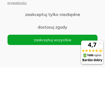
prywatności.
Informacje
zaakceptuj tylko niezbędne
Płatności i dostawa
dostosuj zgody
AB Foto
zaakceptuj wszystkie
sklep@abfoto.pl
+48 797 971 275
© 2025 Wszelkie prawa zastrzeżone. Serwis własnością:
AB FOTO
Sp. z o.o.