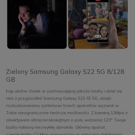
Zielony Samsung Galaxy S22 5G 8/128
GB
Łap ulotne chwile w zachwycającej jakości kadry i dziel się
nimi z przyjaciółmi! Samsung Galaxy S21 FE 5G, dzięki
rozbudowanemu systemowi trzech aparatów wyzwoli w
Tobie nieograniczone twórcze możliwości. Z kamerą 12Mpix z
obiektywem ultraszerokokątnym o polu widzenia 123° Twoje
kadry nabiorą niezwykłej dynamiki. Główny aparat
szerokokątny 12 Mpix wyposażony w optyczną stabilizacją