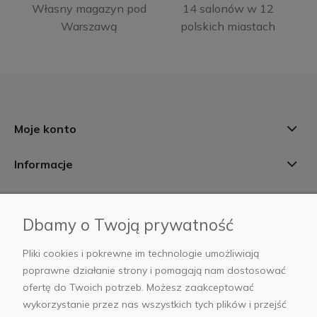
Własny magazyn pod
14 salonów w 12
Warszawą
polskich miastach
Moje konto
Informacje
Płatności i dostawa
Dbamy o Twoją prywatność
AB Foto
Pliki cookies i pokrewne im technologie umożliwiają
poprawne działanie strony i pomagają nam dostosować
ofertę do Twoich potrzeb. Możesz zaakceptować
wykorzystanie przez nas wszystkich tych plików i przejść
sklep@abfoto.pl