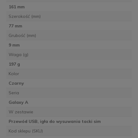
161 mm
Szerokość (mm)
77 mm
Grubość (mm)
9 mm
Waga (g)
197 g
Kolor
Czarny
Seria
Galaxy A
W zestawie
Przewód USB, igła do wysuwania tacki sim
Kod sklepu (SKU)