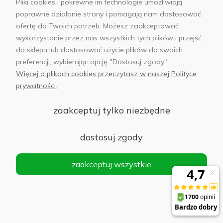
Ładowarka sieciowa Somostel 36W + kabel
Pliki cookies i pokrewne im technologie umożliwiają
USB-C biała
poprawne działanie strony i pomagają nam dostosować
ofertę do Twoich potrzeb. Możesz zaakceptować
Do koszyka
79,00 zł
wykorzystanie przez nas wszystkich tych plików i przejść
do sklepu lub dostosować użycie plików do swoich
preferencji, wybierając opcję "Dostosuj zgody".
Więcej o plikach cookies przeczytasz w naszej Polityce
prywatności.
Ładowarka sieciowa Samsung 25W EP-TA800
czarna
zaakceptuj tylko niezbędne
Do koszyka
39,00 zł
dostosuj zgody
zaakceptuj wszystkie
Ładowarka sieciowa Samsung 25W EP-TA800
OEM biała
Do koszyka
38,00 zł