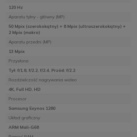
120 Hz
Aparatu tylny - główny (MP)
50 Mpix (szerokokątny) + 8 Mpix (ultraszerokokątny) +
2 Mpix (makro)
Aparatu przedni (MP)
13 Mpix
Przysłona
Tył: f/1.8, f/2.2, f/2.4. Przód: f/2.2
Rozdzielczość nagrywania wideo
4K, Full HD, HD
Procesor
Samsung Exynos 1280
Układ graficzny
ARM Mali-G68
Pamięć RAM