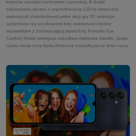
kolorów, wysokim kontrastem i jasnością. A dzięki
odświeżaniu ekranu z częstotliwością 120 Hz (dwa razy
większą niż standardowa) pełne akcji gry 3D, animacje
systemowe czy scrollowanie listy wiadomości będzie
wyświetlane z zachwycającą płynnością. Ponadto Eye
Comfort Shield zmniejsza szkodliwe niebieskie światło, dzięki
czemu twoje oczy będą chronione o każdej porze dnia i nocy.