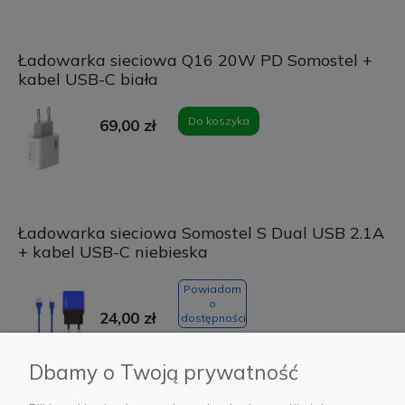
Ładowarka sieciowa Q16 20W PD Somostel +
kabel USB-C biała
Do koszyka
69,00 zł
Ładowarka sieciowa Somostel S Dual USB 2.1A
+ kabel USB-C niebieska
Powiadom
o
24,00 zł
dostępności
Dbamy o Twoją prywatność