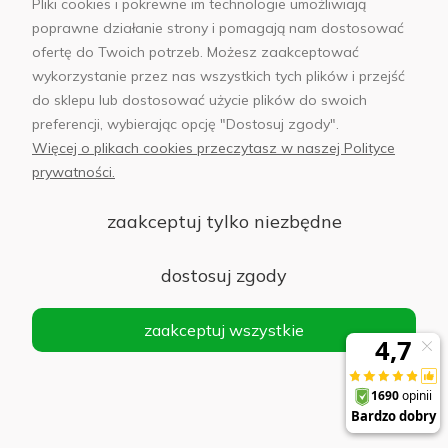
Pliki cookies i pokrewne im technologie umożliwiają
poprawne działanie strony i pomagają nam dostosować
ofertę do Twoich potrzeb. Możesz zaakceptować
wykorzystanie przez nas wszystkich tych plików i przejść
Od ponad 25 lat na
Renomowani producenci
do sklepu lub dostosować użycie plików do swoich
polskim rynku
preferencji, wybierając opcję "Dostosuj zgody".
Więcej o plikach cookies przeczytasz w naszej Polityce
prywatności.
zaakceptuj tylko niezbędne
dostosuj zgody
Ekspercka pomoc na
Bezpieczne transakcje
zaakceptuj wszystkie
każdym kroku
on-line