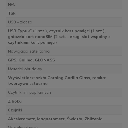
NFC
Tak
USB - złącza
USB Typu-C (1 szt.), czytnik kart pamięci (1 szt.),
gniazdo kart nanoSIM (2 szt. - drugi slot wspólny z
czytnikiem kart pamięci)
Nawigacja satelitarna
GPS, Galileo, GLONASS
Materiał obudowy
Wyświetlacz: szkło Corning Gorilla Glass, ramka:
tworzywo sztuczne
Czytnik linii papilarnych
Z boku
Czujniki
Akcelerometr, Magnetometr, Światła, Zbliżenia
Wysokość (mm)