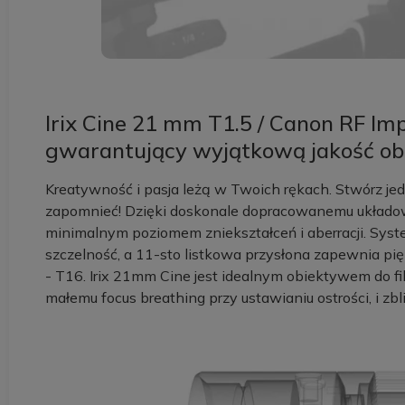
Irix Cine 21 mm T1.5 / Canon RF Im
gwarantujący wyjątkową jakość ob
Kreatywność i pasja leżą w Twoich rękach. Stwórz jed
zapomnieć! Dzięki doskonale dopracowanemu układow
minimalnym poziomem zniekształceń i aberracji. Sy
szczelność, a 11-sto listkowa przysłona zapewnia pi
- T16. Irix 21mm Cine jest idealnym obiektywem do f
małemu focus breathing przy ustawianiu ostrości, i zb