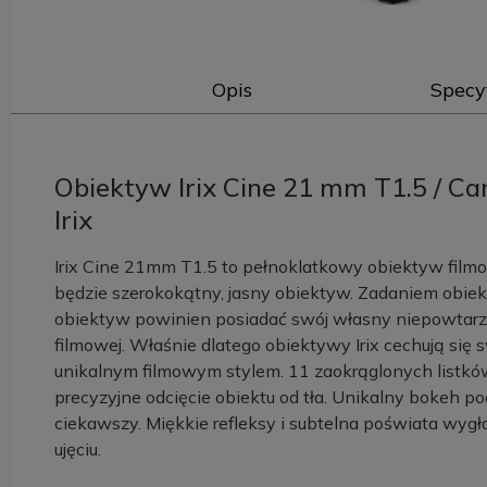
Opis
Specy
Obiektyw Irix Cine 21 mm T1.5 / Ca
Irix
Irix Cine 21mm T1.5 to pełnoklatkowy obiektyw filmo
będzie szerokokątny, jasny obiektyw. Zadaniem obie
obiektyw powinien posiadać swój własny niepowtarza
filmowej. Właśnie dlatego obiektywy Irix cechują się
unikalnym filmowym stylem. 11 zaokrąglonych listków
precyzyjne odcięcie obiektu od tła. Unikalny bokeh po
ciekawszy. Miękkie refleksy i subtelna poświata wyg
ujęciu.