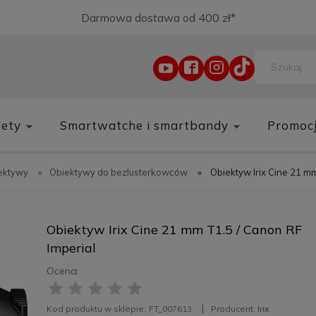
Darmowa dostawa od 400 zł*
lety
Smartwatche i smartbandy
Promoc
ektywy
»
Obiektywy do bezlusterkowców
»
Obiektyw Irix Cine 21 mm
Obiektyw Irix Cine 21 mm T1.5 / Canon RF
Imperial
Ocena:
Kod produktu w sklepie:
FT_007613
Producent:
Irix