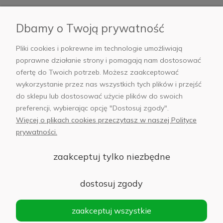
Płatności i dostawa
Dbamy o Twoją prywatność
AB Foto
Pliki cookies i pokrewne im technologie umożliwiają
poprawne działanie strony i pomagają nam dostosować
ofertę do Twoich potrzeb. Możesz zaakceptować
wykorzystanie przez nas wszystkich tych plików i przejść
sklep@abfoto.pl
do sklepu lub dostosować użycie plików do swoich
preferencji, wybierając opcję "Dostosuj zgody".
+48 797 971 275
Więcej o plikach cookies przeczytasz w naszej Polityce
prywatności.
zaakceptuj tylko niezbędne
© 2025 Wszelkie prawa zastrzeżone. Serwis własnością:
AB FOTO
dostosuj zgody
Sp. z o.o.
Siedziba: 02-486 WARSZAWA, Al. Jerozolimskie 176, NIP
zaakceptuj wszystkie
1132646403 KRS nr 0000271999
.