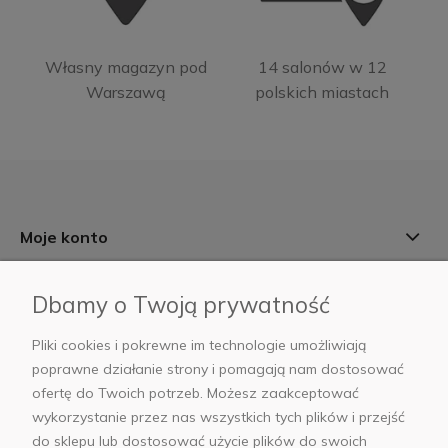
Własny magazyn pod
14 salonów w 12
Warszawą
polskich miastach
Moje konto
Informacje
Dbamy o Twoją prywatność
Płatności i dostawa
Pliki cookies i pokrewne im technologie umożliwiają
poprawne działanie strony i pomagają nam dostosować
AB Foto
ofertę do Twoich potrzeb. Możesz zaakceptować
wykorzystanie przez nas wszystkich tych plików i przejść
do sklepu lub dostosować użycie plików do swoich