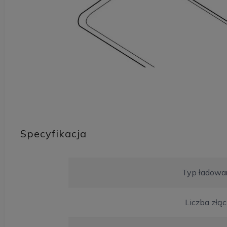
Specyfikacja
Typ ładowar
Liczba złą