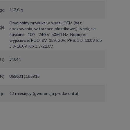
ga
112,6 g
Oryginalny produkt w wersji OEM (bez
je
opakowania, w torebce plastikowej), Napięcie
zasilania: 100 - 240 V, 50/60 Hz. Napięcie
wyjściowe: PDO: 9V, 15V, 20V, PPS: 3.3-11.0V lub
3.3-16.0V lub 3.3-21.0V.
KU)
34044
N)
8596311185915
ja
12 miesięcy (gwarancja producenta)