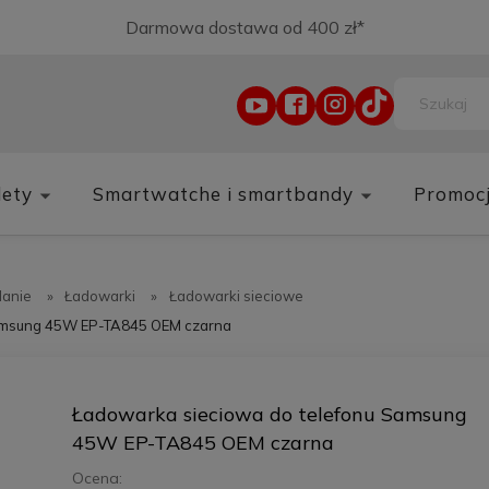
Darmowa dostawa od 400 zł*
lety
Smartwatche i smartbandy
Promoc
lanie
»
Ładowarki
»
Ładowarki sieciowe
Samsung 45W EP-TA845 OEM czarna
Ładowarka sieciowa do telefonu Samsung
45W EP-TA845 OEM czarna
Ocena: