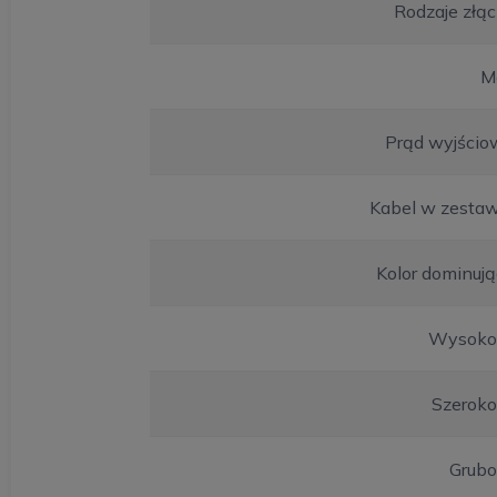
Rodzaje złą
M
Prąd wyjścio
Kabel w zestaw
Kolor dominuj
Wysoko
Szeroko
Grubo