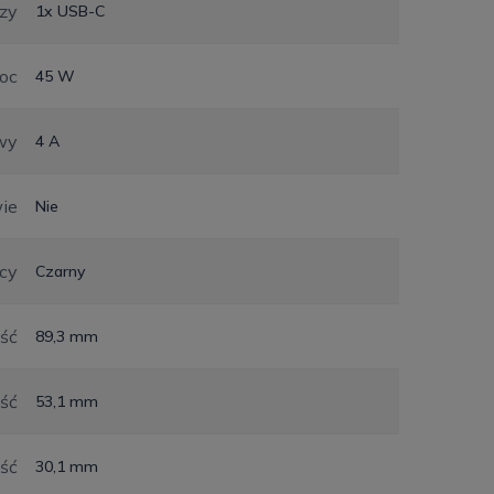
czy
1x USB-C
oc
45 W
wy
4 A
ie
Nie
ący
Czarny
ść
89,3 mm
ść
53,1 mm
ść
30,1 mm