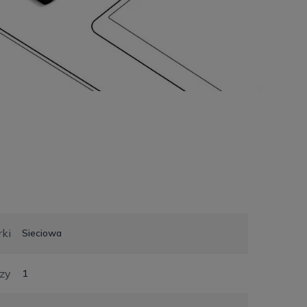
ki
Sieciowa
czy
1