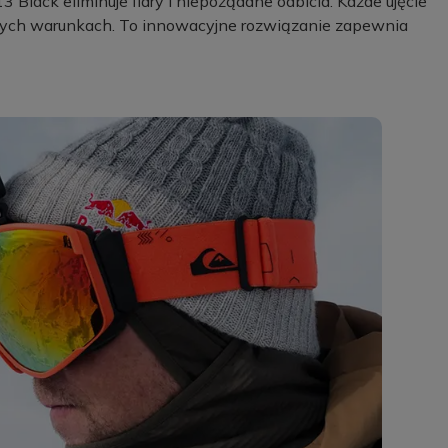
lack eliminuje flary i niepożądane odbicia. Każde ujęcie
owych warunkach. To innowacyjne rozwiązanie zapewnia