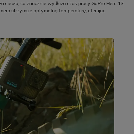
 ciepło, co znacznie wydłuża czas pracy GoPro Hero 13
era utrzymuje optymalną temperaturę, oferując