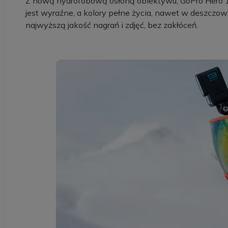
Z nową hydrofobową osłoną obiektywu, GoPro Hero 13 B
jest wyraźne, a kolory pełne życia, nawet w deszcz
najwyższą jakość nagrań i zdjęć, bez zakłóceń.