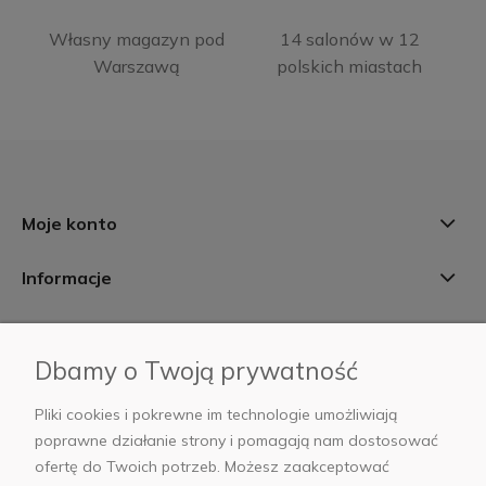
Własny magazyn pod
14 salonów w 12
Warszawą
polskich miastach
Moje konto
Informacje
Płatności i dostawa
Dbamy o Twoją prywatność
AB Foto
Pliki cookies i pokrewne im technologie umożliwiają
poprawne działanie strony i pomagają nam dostosować
ofertę do Twoich potrzeb. Możesz zaakceptować