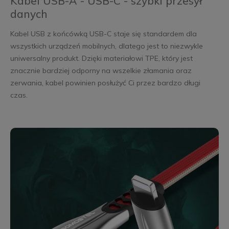
Kabel USB-A - USB-C - szybki przesył
danych
Kabel USB z końcówką USB-C staje się standardem dla
wszystkich urządzeń mobilnych, dlatego jest to niezwykle
uniwersalny produkt. Dzięki materiałowi TPE, który jest
znacznie bardziej odporny na wszelkie złamania oraz
zerwania, kabel powinien posłużyć Ci przez bardzo długi
czas.