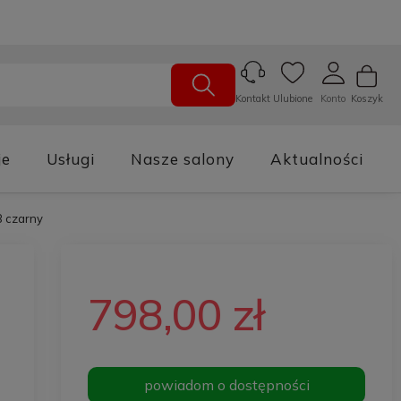
Ulubione
Konto
Koszyk
Kontakt
je
Usługi
Nasze salony
Aktualności
 czarny
798,00 zł
powiadom o dostępności