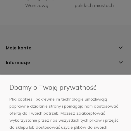
Warszawą
polskich miastach
Moje konto
Informacje
Płatności i dostawa
Dbamy o Twoją prywatność
AB Foto
Pliki cookies i pokrewne im technologie umożliwiają
poprawne działanie strony i pomagają nam dostosować
ofertę do Twoich potrzeb. Możesz zaakceptować
wykorzystanie przez nas wszystkich tych plików i przejść
sklep@abfoto.pl
do sklepu lub dostosować użycie plików do swoich