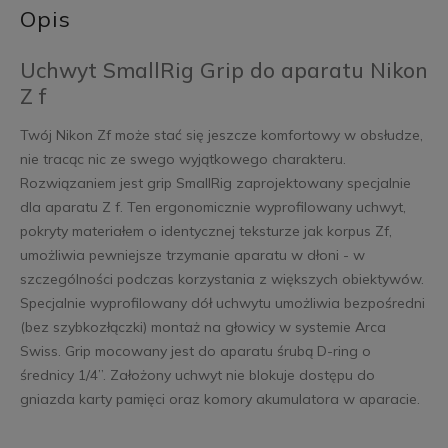
Opis
Uchwyt SmallRig Grip do aparatu Nikon
Z f
Twój Nikon Zf może stać się jeszcze komfortowy w obsłudze,
nie tracąc nic ze swego wyjątkowego charakteru.
Rozwiązaniem jest grip SmallRig zaprojektowany specjalnie
dla aparatu Z f. Ten ergonomicznie wyprofilowany uchwyt,
pokryty materiałem o identycznej teksturze jak korpus Zf,
umożliwia pewniejsze trzymanie aparatu w dłoni - w
szczególności podczas korzystania z większych obiektywów.
Specjalnie wyprofilowany dół uchwytu umożliwia bezpośredni
(bez szybkozłączki) montaż na głowicy w systemie Arca
Swiss. Grip mocowany jest do aparatu śrubą D-ring o
średnicy 1/4”. Założony uchwyt nie blokuje dostępu do
gniazda karty pamięci oraz komory akumulatora w aparacie.