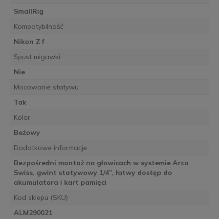
SmallRig
Kompatybilność
Nikon Z f
Spust migawki
Nie
Mocowanie statywu
Tak
Kolor
Beżowy
Dodatkowe informacje
Bezpośredni montaż na głowicach w systemie Arca
Swiss, gwint statywowy 1/4”, łatwy dostęp do
akumulatora i kart pamięci
Kod sklepu (SKU)
ALM290021