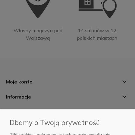
Własny magazyn pod
14 salonów w 12
Warszawą
polskich miastach
Moje konto
Informacje
Płatności i dostawa
Dbamy o Twoją prywatność
AB Foto
Pliki cookies i pokrewne im technologie umożliwiają