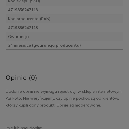
Kod sklepu (SKU)
4719856247113
Kod producenta (EAN)
4719856247113
Gwarancja
24 miesiące (gwarancja producenta)
Opinie (0)
Dodanie opinii nie wymaga rejestracji w sklepie internetowym
AB Foto. Nie weryfikujemy, czy opinie pochodzą od klientów,
którzy kupili dany produkt. Opinie są moderowane.
Imię lub pseudonim: