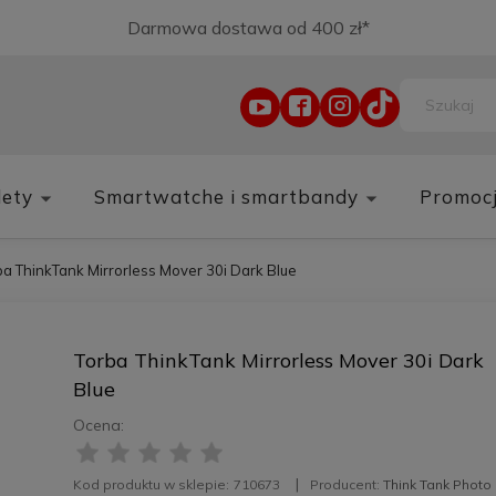
Darmowa dostawa od 400 zł*
lety
Smartwatche i smartbandy
Promoc
ba ThinkTank Mirrorless Mover 30i Dark Blue
Torba ThinkTank Mirrorless Mover 30i Dark
Blue
Ocena:
Kod produktu w sklepie:
710673
Producent:
Think Tank Photo