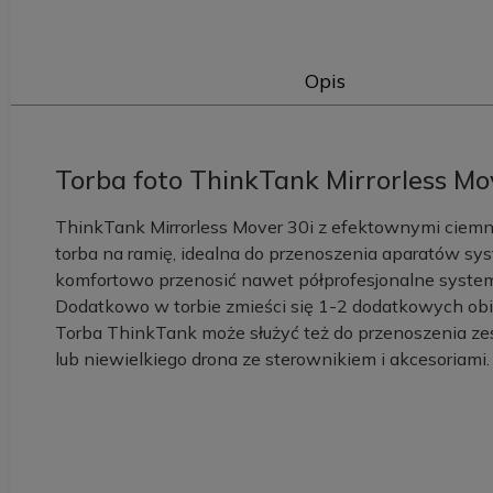
Opis
Torba foto ThinkTank Mirrorless Mo
ThinkTank Mirrorless Mover 30i z efektownymi ciemn
torba na ramię, idealna do przenoszenia aparatów s
komfortowo przenosić nawet półprofesjonalne system
Dodatkowo w torbie zmieści się 1-2 dodatkowych obi
Torba ThinkTank może służyć też do przenoszenia 
lub niewielkiego drona ze sterownikiem i akcesoriami.