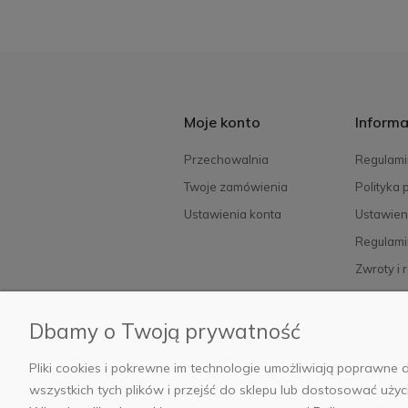
Moje konto
Informa
Przechowalnia
Regulami
Twoje zamówienia
Polityka 
Ustawienia konta
Ustawien
Regulami
Zwroty i 
FAQ
Dbamy o Twoją prywatność
Pliki cookies i pokrewne im technologie umożliwiają poprawn
© 2
wszystkich tych plików i przejść do sklepu lub dostosować użyc
Siedziba: