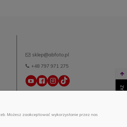
sklep@abfoto.pl
+48 797 971 275
WEŹ LEASING TERAZ
trzeb. Możesz zaakceptować wykorzystanie przez nas
o.o.
0000271999
.