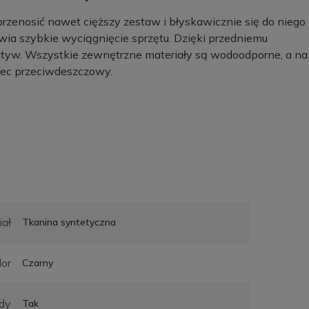
przenosić nawet cięższy zestaw i błyskawicznie się do niego
atwia szybkie wyciągnięcie sprzętu. Dzięki przedniemu
atyw. Wszystkie zewnętrzne materiały są wodoodporne, a na
iec przeciwdeszczowy.
iał
Tkanina syntetyczna
lor
Czarny
dy
Tak