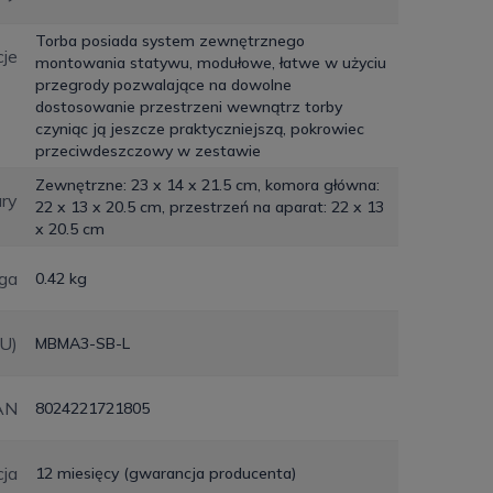
Torba posiada system zewnętrznego
je
montowania statywu, modułowe, łatwe w użyciu
przegrody pozwalające na dowolne
dostosowanie przestrzeni wewnątrz torby
czyniąc ją jeszcze praktyczniejszą, pokrowiec
przeciwdeszczowy w zestawie
Zewnętrzne: 23 x 14 x 21.5 cm, komora główna:
ry
22 x 13 x 20.5 cm, przestrzeń na aparat: 22 x 13
x 20.5 cm
ga
0.42 kg
KU)
MBMA3-SB-L
AN
8024221721805
ja
12 miesięcy (gwarancja producenta)