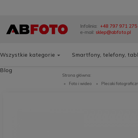
Infolinia:
+48 797 971 275
e-mail:
sklep@abfoto.pl
Wszystkie kategorie
Smartfony, telefony, tab
Blog
Strona główna:
»
Foto i wideo
»
Plecaki fotograficzn