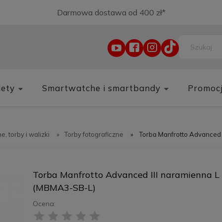
Darmowa dostawa od 400 zł*
lety
Smartwatche i smartbandy
Promoc
e, torby i walizki
»
Torby fotograficzne
»
Torba Manfrotto Advanced
Torba Manfrotto Advanced III naramienna L
(MBMA3-SB-L)
Ocena: