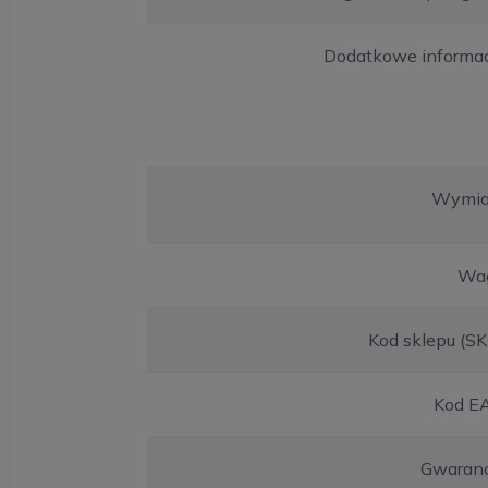
Dodatkowe informac
Wymia
Wa
Kod sklepu (S
Kod E
Gwaranc