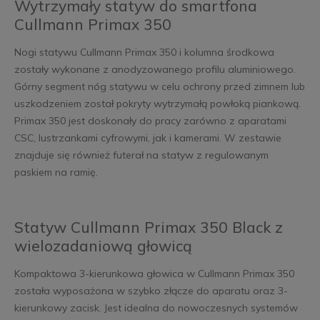
Wytrzymały statyw do smartfona
Cullmann Primax 350
Nogi statywu Cullmann Primax 350 i kolumna środkowa
zostały wykonane z anodyzowanego profilu aluminiowego.
Górny segment nóg statywu w celu ochrony przed zimnem lub
uszkodzeniem został pokryty wytrzymałą powłoką piankową.
Primax 350 jest doskonały do pracy zarówno z aparatami
CSC, lustrzankami cyfrowymi, jak i kamerami. W zestawie
znajduje się również futerał na statyw z regulowanym
paskiem na ramię.
Statyw Cullmann Primax 350 Black z
wielozadaniową głowicą
Kompaktowa 3-kierunkowa głowica w Cullmann Primax 350
została wyposażona w szybko złącze do aparatu oraz 3-
kierunkowy zacisk. Jest idealna do nowoczesnych systemów