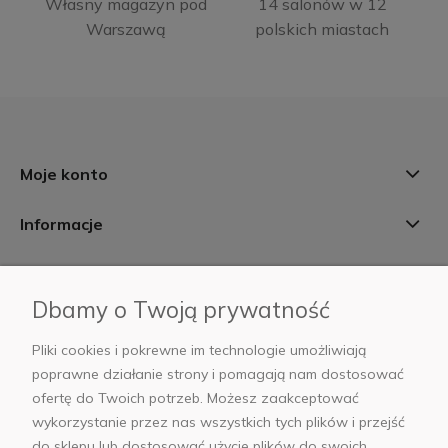
Własny magazyn pod
14 salonów w 12
Warszawą
polskich miastach
Moje konto
Informacje
Płatności i dostawa
Dbamy o Twoją prywatność
AB Foto
Pliki cookies i pokrewne im technologie umożliwiają
poprawne działanie strony i pomagają nam dostosować
ofertę do Twoich potrzeb. Możesz zaakceptować
wykorzystanie przez nas wszystkich tych plików i przejść
sklep@abfoto.pl
do sklepu lub dostosować użycie plików do swoich