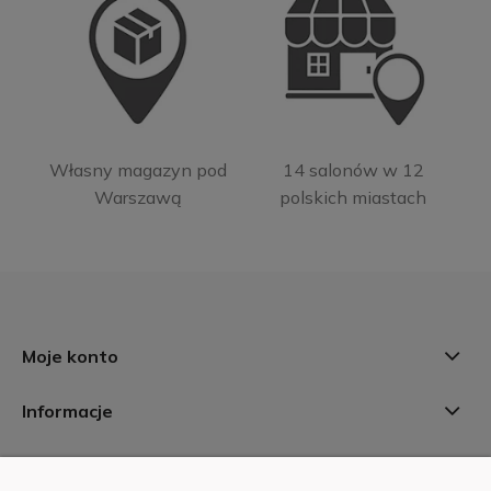
Własny magazyn pod
14 salonów w 12
Warszawą
polskich miastach
Moje konto
Informacje
Płatności i dostawa