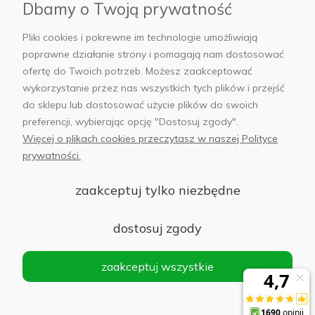
Dbamy o Twoją prywatność
AB Foto
Pliki cookies i pokrewne im technologie umożliwiają
poprawne działanie strony i pomagają nam dostosować
ofertę do Twoich potrzeb. Możesz zaakceptować
wykorzystanie przez nas wszystkich tych plików i przejść
sklep@abfoto.pl
do sklepu lub dostosować użycie plików do swoich
preferencji, wybierając opcję "Dostosuj zgody".
+48 797 971 275
Więcej o plikach cookies przeczytasz w naszej Polityce
prywatności.
zaakceptuj tylko niezbędne
© 2025 Wszelkie prawa zastrzeżone. Serwis własnością:
AB FOTO
dostosuj zgody
Sp. z o.o.
Siedziba: 02-486 WARSZAWA, Al. Jerozolimskie 176, NIP
zaakceptuj wszystkie
1132646403 KRS nr 0000271999
.
'