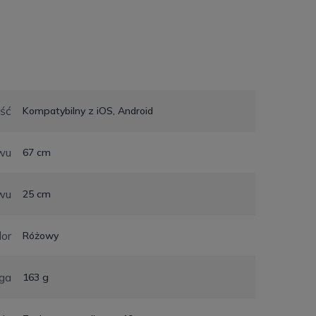
ść
Kompatybilny z iOS, Android
wu
67 cm
wu
25 cm
lor
Różowy
ga
163 g