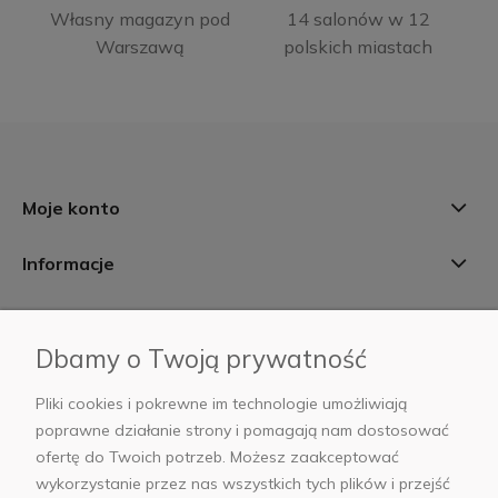
Własny magazyn pod
14 salonów w 12
Warszawą
polskich miastach
Moje konto
Informacje
Płatności i dostawa
Dbamy o Twoją prywatność
AB Foto
Pliki cookies i pokrewne im technologie umożliwiają
poprawne działanie strony i pomagają nam dostosować
ofertę do Twoich potrzeb. Możesz zaakceptować
wykorzystanie przez nas wszystkich tych plików i przejść
sklep@abfoto.pl