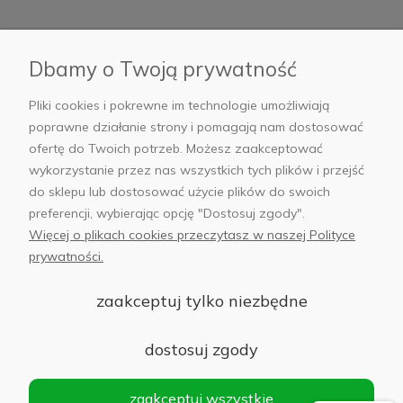
Płatności i dostawa
Dbamy o Twoją prywatność
AB Foto
Pliki cookies i pokrewne im technologie umożliwiają
poprawne działanie strony i pomagają nam dostosować
ofertę do Twoich potrzeb. Możesz zaakceptować
wykorzystanie przez nas wszystkich tych plików i przejść
sklep@abfoto.pl
do sklepu lub dostosować użycie plików do swoich
preferencji, wybierając opcję "Dostosuj zgody".
+48 797 971 275
Więcej o plikach cookies przeczytasz w naszej Polityce
prywatności.
zaakceptuj tylko niezbędne
© 2025 Wszelkie prawa zastrzeżone. Serwis własnością:
AB FOTO
dostosuj zgody
Sp. z o.o.
Siedziba: 02-486 WARSZAWA, Al. Jerozolimskie 176, NIP
zaakceptuj wszystkie