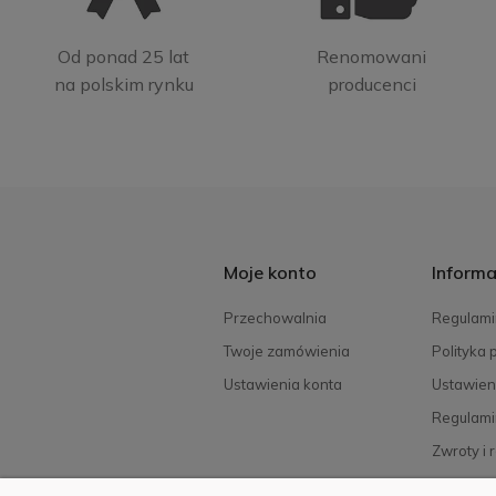
Od ponad 25 lat
Renomowani
na polskim rynku
producenci
Moje konto
Informa
Przechowalnia
Regulami
Twoje zamówienia
Polityka 
Ustawienia konta
Ustawien
Regulami
Zwroty i 
FAQ