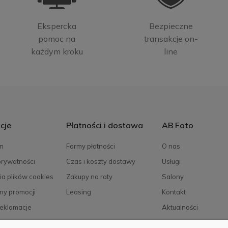
Ekspercka
Bezpieczne
pomoc na
transakcje on-
każdym kroku
line
cje
Płatności i dostawa
AB Foto
n
Formy płatności
O nas
prywatności
Czas i koszty dostawy
Usługi
ia plików cookies
Zakupy na raty
Salony
ny promocji
Leasing
Kontakt
reklamacje
Aktualności
Kariera