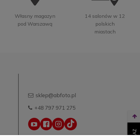
Własny magazyn
14 salonów w 12
pod Warszawą
polskich
miastach
sklep@abfoto.pl
+48 797 971 275