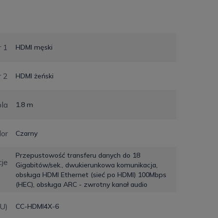
r 1
HDMI męski
r 2
HDMI żeński
bla
1.8 m
lor
Czarny
Przepustowość transferu danych do 18
je
Gigabitów/sek., dwukierunkowa komunikacja,
obsługa HDMI Ethernet (sieć po HDMI) 100Mbps
(HEC), obsługa ARC - zwrotny kanał audio
KU)
CC-HDMI4X-6