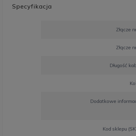
Specyfikacja
Złącze n
Złącze n
Długość ka
Ko
Dodatkowe informac
Kod sklepu (S