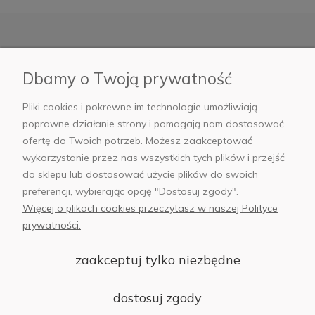
Moje konto
Dbamy o Twoją prywatność
Informacje
Pliki cookies i pokrewne im technologie umożliwiają
poprawne działanie strony i pomagają nam dostosować
Płatności i dostawa
ofertę do Twoich potrzeb. Możesz zaakceptować
wykorzystanie przez nas wszystkich tych plików i przejść
AB Foto
do sklepu lub dostosować użycie plików do swoich
preferencji, wybierając opcję "Dostosuj zgody".
Więcej o plikach cookies przeczytasz w naszej Polityce
prywatności.
sklep@abfoto.pl
zaakceptuj tylko niezbędne
+48 797 971 275
dostosuj zgody