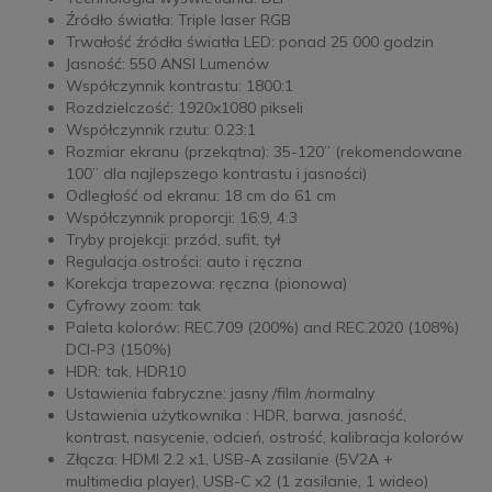
Źródło światła: Triple laser RGB
Trwałość źródła światła LED: ponad 25 000 godzin
Jasność: 550 ANSI Lumenów
Współczynnik kontrastu: 1800:1
Rozdzielczość: 1920x1080 pikseli
Współczynnik rzutu: 0.23:1
Rozmiar ekranu (przekątna): 35-120” (rekomendowane
100” dla najlepszego kontrastu i jasności)
Odległość od ekranu: 18 cm do 61 cm
Współczynnik proporcji: 16:9, 4:3
Tryby projekcji: przód, sufit, tył
Regulacja ostrości: auto i ręczna
Korekcja trapezowa: ręczna (pionowa)
Cyfrowy zoom: tak
Paleta kolorów: REC.709 (200%) and REC.2020 (108%)
DCI-P3 (150%)
HDR: tak, HDR10
Ustawienia fabryczne: jasny /film /normalny
Ustawienia użytkownika : HDR, barwa, jasność,
kontrast, nasycenie, odcień, ostrość, kalibracja kolorów
Złącza: HDMI 2.2 x1, USB-A zasilanie (5V2A +
multimedia player), USB-C x2 (1 zasilanie, 1 wideo)