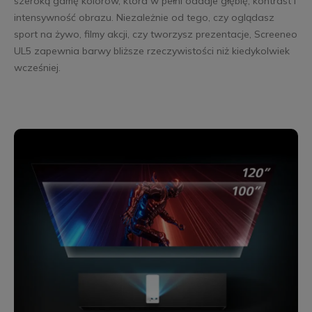
szeroką gamę kolorów, która w pełni oddaje głębię, kontrast i
intensywność obrazu. Niezależnie od tego, czy oglądasz
sport na żywo, filmy akcji, czy tworzysz prezentacje, Screeneo
UL5 zapewnia barwy bliższe rzeczywistości niż kiedykolwiek
wcześniej.