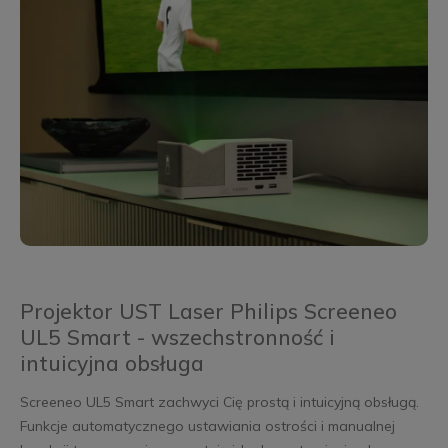
Projektor UST Laser Philips Screeneo
UL5 Smart - wszechstronność i
intuicyjna obsługa
Screeneo UL5 Smart zachwyci Cię prostą i intuicyjną obsługą.
Funkcje automatycznego ustawiania ostrości i manualnej