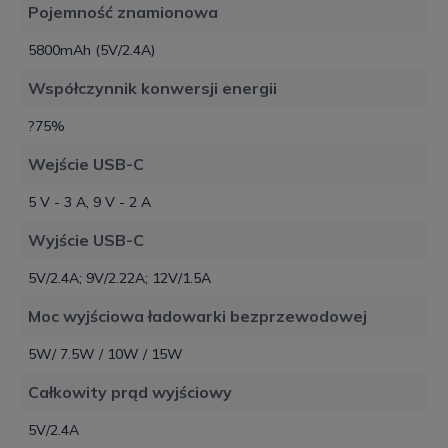
Pojemność znamionowa
5800mAh (5V/2.4A)
Współczynnik konwersji energii
?75%
Wejście USB-C
5 V - 3 A, 9 V - 2 A
Wyjście USB-C
5V/2.4A; 9V/2.22A; 12V/1.5A
Moc wyjściowa ładowarki bezprzewodowej
5W/ 7.5W / 10W / 15W
Całkowity prąd wyjściowy
5V/2.4A