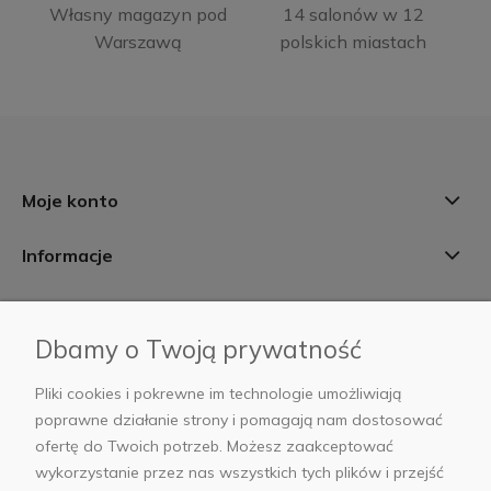
Własny magazyn pod
14 salonów w 12
Warszawą
polskich miastach
Moje konto
Informacje
Płatności i dostawa
Dbamy o Twoją prywatność
AB Foto
Pliki cookies i pokrewne im technologie umożliwiają
poprawne działanie strony i pomagają nam dostosować
ofertę do Twoich potrzeb. Możesz zaakceptować
wykorzystanie przez nas wszystkich tych plików i przejść
sklep@abfoto.pl