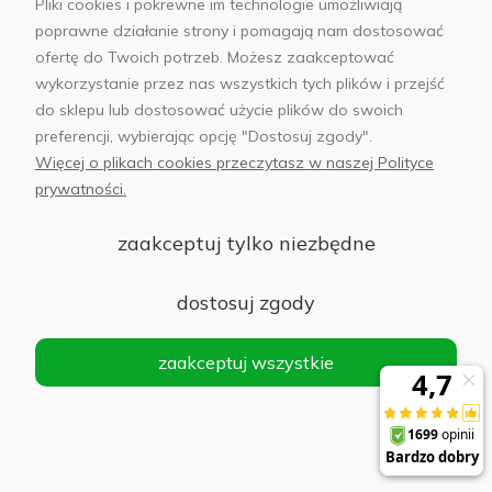
Pliki cookies i pokrewne im technologie umożliwiają
poprawne działanie strony i pomagają nam dostosować
ofertę do Twoich potrzeb. Możesz zaakceptować
wykorzystanie przez nas wszystkich tych plików i przejść
sklep@abfoto.pl
do sklepu lub dostosować użycie plików do swoich
preferencji, wybierając opcję "Dostosuj zgody".
+48 797 971 275
Więcej o plikach cookies przeczytasz w naszej Polityce
prywatności.
zaakceptuj tylko niezbędne
© 2025 Wszelkie prawa zastrzeżone. Serwis własnością:
AB FOTO
dostosuj zgody
Sp. z o.o.
Siedziba: 02-486 WARSZAWA, Al. Jerozolimskie 176, NIP
zaakceptuj wszystkie
1132646403 KRS nr 0000271999
.
'
Sklep internetowy Shoper Premium
realizacja imodules