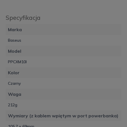
Specyfikacja
Marka
Baseus
Model
PPCXM10I
Kolor
Czarny
Waga
212g
Wymiary (z kablem wpiętym w port powerbanka)
105.7 x 69mm