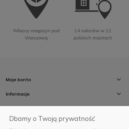
Własny magazyn pod
14 salonów w 12
Warszawą
polskich miastach
Moje konto
Informacje
Płatności i dostawa
Dbamy o Twoją prywatność
AB Foto