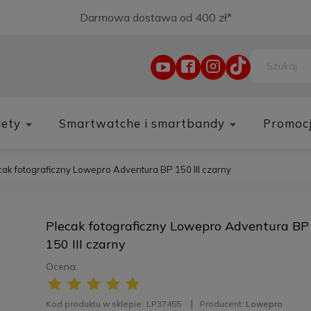
Darmowa dostawa od 400 zł*
lety
Smartwatche i smartbandy
Promoc
cak fotograficzny Lowepro Adventura BP 150 III czarny
Plecak fotograficzny Lowepro Adventura BP
150 III czarny
Ocena:
Kod produktu w sklepie:
LP37455
Producent:
Lowepro