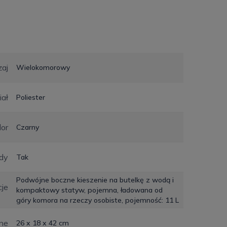
aj
Wielokomorowy
iał
Poliester
lor
Czarny
dy
Tak
Podwójne boczne kieszenie na butelkę z wodą i
je
kompaktowy statyw, pojemna, ładowana od
góry komora na rzeczy osobiste, pojemność: 11 L
ne
26 x 18 x 42 cm