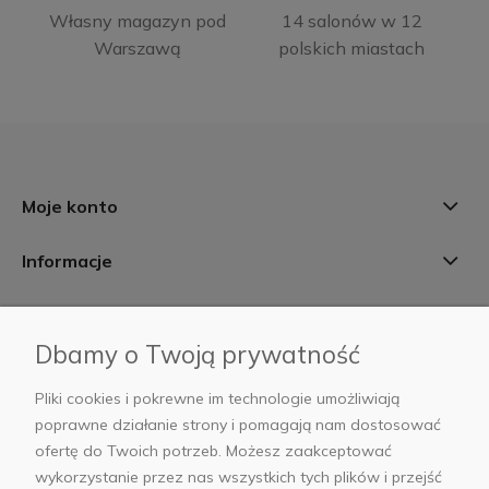
Własny magazyn pod
14 salonów w 12
Warszawą
polskich miastach
Moje konto
Informacje
Płatności i dostawa
Dbamy o Twoją prywatność
AB Foto
Pliki cookies i pokrewne im technologie umożliwiają
poprawne działanie strony i pomagają nam dostosować
ofertę do Twoich potrzeb. Możesz zaakceptować
wykorzystanie przez nas wszystkich tych plików i przejść
sklep@abfoto.pl