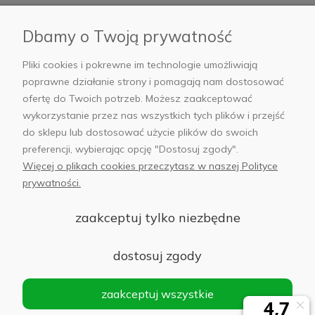
Płatności i dostawa
Dbamy o Twoją prywatność
AB Foto
Pliki cookies i pokrewne im technologie umożliwiają
poprawne działanie strony i pomagają nam dostosować
ofertę do Twoich potrzeb. Możesz zaakceptować
wykorzystanie przez nas wszystkich tych plików i przejść
sklep@abfoto.pl
do sklepu lub dostosować użycie plików do swoich
preferencji, wybierając opcję "Dostosuj zgody".
+48 797 971 275
Więcej o plikach cookies przeczytasz w naszej Polityce
prywatności.
zaakceptuj tylko niezbędne
© 2025 Wszelkie prawa zastrzeżone. Serwis własnością:
AB FOTO
dostosuj zgody
Sp. z o.o.
Siedziba: 02-486 WARSZAWA, Al. Jerozolimskie 176, NIP
zaakceptuj wszystkie
1132646403 KRS nr 0000271999
.