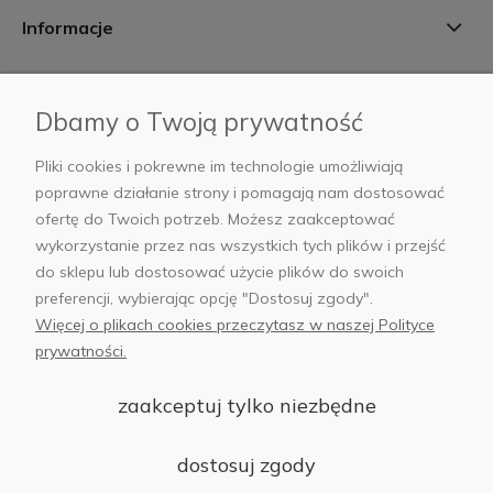
Informacje
Płatności i dostawa
Dbamy o Twoją prywatność
AB Foto
Pliki cookies i pokrewne im technologie umożliwiają
poprawne działanie strony i pomagają nam dostosować
ofertę do Twoich potrzeb. Możesz zaakceptować
wykorzystanie przez nas wszystkich tych plików i przejść
sklep@abfoto.pl
do sklepu lub dostosować użycie plików do swoich
preferencji, wybierając opcję "Dostosuj zgody".
+48 797 971 275
Więcej o plikach cookies przeczytasz w naszej Polityce
prywatności.
zaakceptuj tylko niezbędne
© 2025 Wszelkie prawa zastrzeżone. Serwis własnością:
AB FOTO
dostosuj zgody
Sp. z o.o.