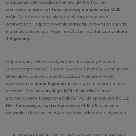
urządzenie odstraszające komary. EMR06 TAC ma
wbudowaną
baterię litowo-jonową o pojemności 1800
mAh
. To źródło energii służy do obsługi urządzenia
grzewczego i odparowywania materiału aktywnego z płytki
materiału aktywnego. Pojemność baterii wystarcza na
około
3,5 godziny
.
Odparowany składnik aktywny jest bezwonny i tworzy
„dzwon zapachowy” o średnicy około 5 metrów. Jedna płytka
składników aktywnych odstraszacza Nitecore MRM10
wystarcza na
około 6 godzin
, można go stosować po obu
stronach! Zdejmowany
klips MOLLE
umożliwia łatwe
przymocowanie fumigatora EMR06 TAC do sprzętu lub MOLLE
NET.
Innowacyjny system grzewczy FCB 2.0
zapewnia
optymalne i bezpieczne wykorzystanie składnika aktywnego.
Nitecore EMR06 TAC to idealny towarzysz na kemping,