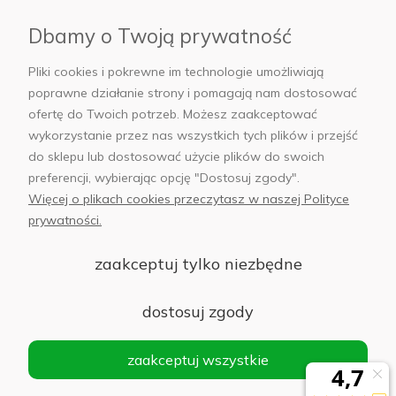
Płatności i dostawa
Dbamy o Twoją prywatność
AB Foto
Pliki cookies i pokrewne im technologie umożliwiają
poprawne działanie strony i pomagają nam dostosować
ofertę do Twoich potrzeb. Możesz zaakceptować
wykorzystanie przez nas wszystkich tych plików i przejść
sklep@abfoto.pl
do sklepu lub dostosować użycie plików do swoich
preferencji, wybierając opcję "Dostosuj zgody".
+48 797 971 275
Więcej o plikach cookies przeczytasz w naszej Polityce
prywatności.
zaakceptuj tylko niezbędne
© 2025 Wszelkie prawa zastrzeżone. Serwis własnością:
AB FOTO
dostosuj zgody
Sp. z o.o.
Siedziba: 02-486 WARSZAWA, Al. Jerozolimskie 176, NIP
zaakceptuj wszystkie
1132646403 KRS nr 0000271999
.