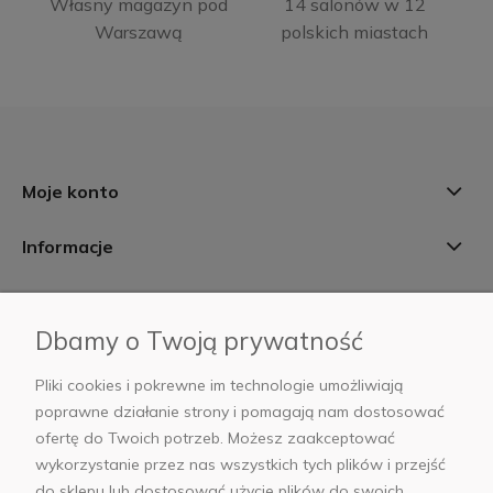
Własny magazyn pod
14 salonów w 12
Warszawą
polskich miastach
Moje konto
Informacje
Płatności i dostawa
Dbamy o Twoją prywatność
AB Foto
Pliki cookies i pokrewne im technologie umożliwiają
poprawne działanie strony i pomagają nam dostosować
ofertę do Twoich potrzeb. Możesz zaakceptować
wykorzystanie przez nas wszystkich tych plików i przejść
sklep@abfoto.pl
do sklepu lub dostosować użycie plików do swoich