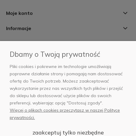
Moje konto
Informacje
Płatności i dostawa
Dbamy o Twoją prywatność
AB Foto
Pliki cookies i pokrewne im technologie umożliwiają
poprawne działanie strony i pomagają nam dostosować
ofertę do Twoich potrzeb. Możesz zaakceptować
wykorzystanie przez nas wszystkich tych plików i przejść
sklep@abfoto.pl
do sklepu lub dostosować użycie plików do swoich
preferencji, wybierając opcję "Dostosuj zgody".
+48 797 971 275
Więcej o plikach cookies przeczytasz w naszej Polityce
prywatności.
zaakceptuj tylko niezbędne